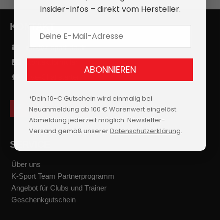
Insider-Infos – direkt vom Hersteller.
KONTAKT
E-Mail Adresse
info@k-sport-de.de
Kontaktformular
ABONNIEREN
Live-Chat starten
*Dein 10-€ Gutschein wird einmalig bei
Neuanmeldung ab 100 € Warenwert eingelöst.
f
i
y
t
a
n
o
i
Abmeldung jederzeit möglich. Newsletter-
c
s
u
k
Versand gemäß unserer
Datenschutzerklärung
.
e
t
t
t
b
a
u
o
SERVICE
o
g
b
k
o
r
e
k
a
Über uns
m
K-Sport Team Partnerprogramm
Angebot für Clubs und Trainer
Geschenkgutschein