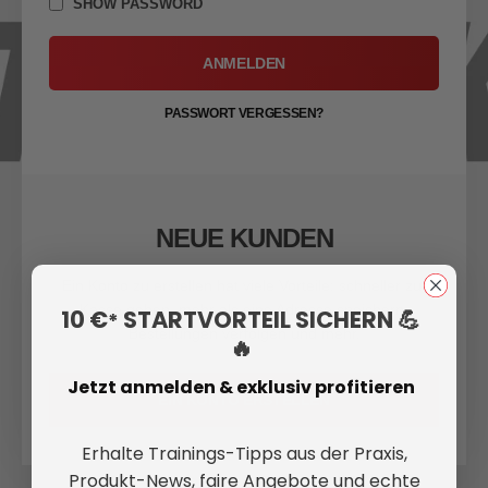
SHOW PASSWORD
ANMELDEN
PASSWORT VERGESSEN?
NEUE KUNDEN
Ein Konto zu erstellen hat viele Vorteile: schneller zur
Kasse gehen, mehr als eine Adresse speichern,
10 €
STARTVORTEIL SICHERN 💪
*
Bestellungen verfolgen und mehr.
🔥
Jetzt anmelden & exklusiv profitieren
EIN KONTO ERSTELLEN
Erhalte Trainings-Tipps aus der Praxis,
Produkt-News, faire Angebote und echte