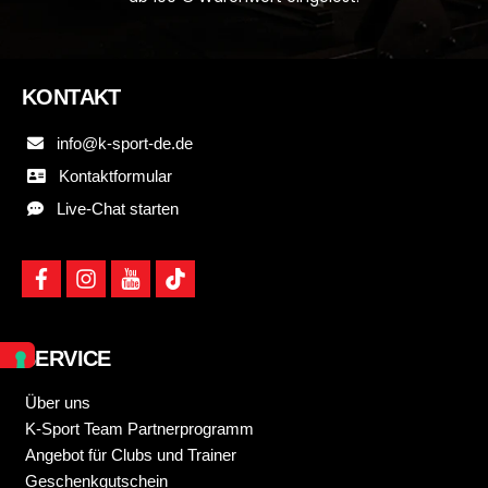
KONTAKT
info@k-sport-de.de
Kontaktformular
Live-Chat starten
f
i
y
t
a
n
o
i
c
s
u
k
e
t
t
t
b
a
u
o
SERVICE
o
g
b
k
o
r
e
k
a
Über uns
m
K-Sport Team Partnerprogramm
Angebot für Clubs und Trainer
Geschenkgutschein