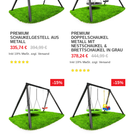
PREMIUM
PREMIUM
SCHAUKELGESTELL AUS
DOPPELSCHAUKEL
METALL
METALL MIT
NESTSCHAUKEL &
335,74 €
394,99 €
BRETTSCHAUKEL IN GRAU
Inkl 19%
MwSt. zzgl. Versand
378,24 €
444,99 €
Inkl 19%
MwSt. zzgl. Versand
Bewertung:
100%
Bewertung:
97%
-15%
-15%