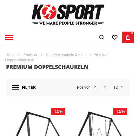
0
WUNSCHLI
WA
Home
Produkte
Kinderschaukeln & mehr
Premium
Doppelschaukeln
PREMIUM DOPPELSCHAUKELN
FILTER
Position
12
-15%
-15%