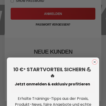
SHOW PASSWORD
ANMELDEN
PASSWORT VERGESSEN?
NEUE KUNDEN
Ein Konto zu erstellen hat viele Vorteile: schneller zur
Kasse gehen, mehr als eine Adresse speichern,
10 €
STARTVORTEIL SICHERN 💪
*
Bestellungen verfolgen und mehr.
🔥
Jetzt anmelden & exklusiv profitieren
EIN KONTO ERSTELLEN
Erhalte Trainings-Tipps aus der Praxis,
Produkt-News, faire Angebote und echte