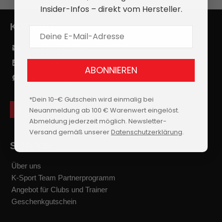
Insider-Infos – direkt vom Hersteller.
KONTAKT
E-Mail Adresse
info@k-sport-de.de
Kontaktformular
ABONNIEREN
Live-Chat starten
*Dein 10-€ Gutschein wird einmalig bei
Neuanmeldung ab 100 € Warenwert eingelöst.
f
i
y
t
a
n
o
i
Abmeldung jederzeit möglich. Newsletter-
c
s
u
k
Versand gemäß unserer
Datenschutzerklärung
.
e
t
t
t
b
a
u
o
SERVICE
o
g
b
k
o
r
e
k
a
Über uns
m
K-Sport Team Partnerprogramm
Angebot für Clubs und Trainer
Geschenkgutschein