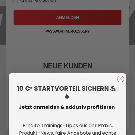
SHOW PASSWORD
ANMELDEN
PASSWORT VERGESSEN?
NEUE KUNDEN
Ein Konto zu erstellen hat viele Vorteile: schneller zur
Kasse gehen, mehr als eine Adresse speichern,
10 €
STARTVORTEIL SICHERN 💪
*
Bestellungen verfolgen und mehr.
🔥
Jetzt anmelden & exklusiv profitieren
EIN KONTO ERSTELLEN
Erhalte Trainings-Tipps aus der Praxis,
Produkt-News, faire Angebote und echte