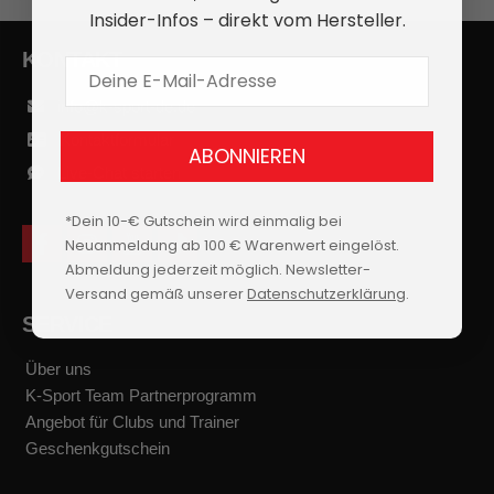
Insider-Infos – direkt vom Hersteller.
KONTAKT
E-Mail Adresse
info@k-sport-de.de
Kontaktformular
ABONNIEREN
Live-Chat starten
*Dein 10-€ Gutschein wird einmalig bei
Neuanmeldung ab 100 € Warenwert eingelöst.
f
i
y
t
a
n
o
i
Abmeldung jederzeit möglich. Newsletter-
c
s
u
k
Versand gemäß unserer
Datenschutzerklärung
.
e
t
t
t
b
a
u
o
SERVICE
o
g
b
k
o
r
e
k
a
Über uns
m
K-Sport Team Partnerprogramm
Angebot für Clubs und Trainer
Geschenkgutschein