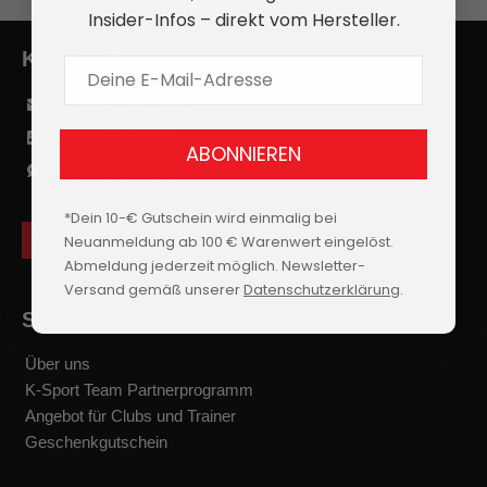
Insider-Infos – direkt vom Hersteller.
KONTAKT
E-Mail Adresse
info@k-sport-de.de
Kontaktformular
ABONNIEREN
Live-Chat starten
*Dein 10-€ Gutschein wird einmalig bei
Neuanmeldung ab 100 € Warenwert eingelöst.
f
i
y
t
a
n
o
i
Abmeldung jederzeit möglich. Newsletter-
c
s
u
k
Versand gemäß unserer
Datenschutzerklärung
.
e
t
t
t
b
a
u
o
SERVICE
o
g
b
k
o
r
e
k
a
Über uns
m
K-Sport Team Partnerprogramm
Angebot für Clubs und Trainer
Geschenkgutschein