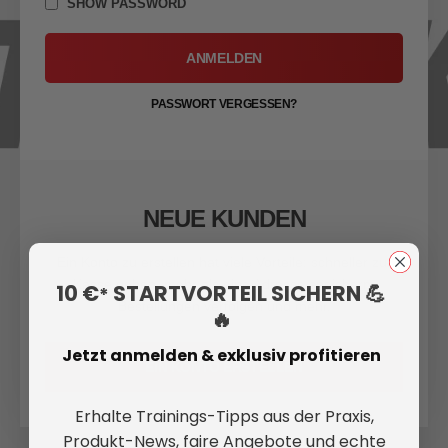
SHOW PASSWORD
ANMELDEN
PASSWORT VERGESSEN?
NEUE KUNDEN
Ein Konto zu erstellen hat viele Vorteile: schneller zur
Kasse gehen, mehr als eine Adresse speichern,
10 €
STARTVORTEIL SICHERN 💪
*
Bestellungen verfolgen und mehr.
🔥
Jetzt anmelden & exklusiv profitieren
EIN KONTO ERSTELLEN
Erhalte Trainings-Tipps aus der Praxis,
Produkt-News, faire Angebote und echte