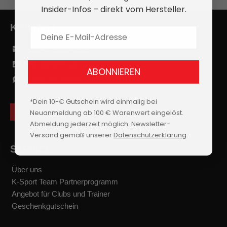
Insider-Infos – direkt vom Hersteller.
KONTAKT
E-Mail Adresse
info@k-sport-de.de
Kontaktformular
ABONNIEREN
Live-Chat starten
*Dein 10-€ Gutschein wird einmalig bei
Neuanmeldung ab 100 € Warenwert eingelöst.
f
i
y
t
a
n
o
i
Abmeldung jederzeit möglich. Newsletter-
c
s
u
k
Versand gemäß unserer
Datenschutzerklärung
.
e
t
t
t
b
a
u
o
SERVICE
o
g
b
k
o
r
e
k
a
Über uns
m
K-Sport Team Partnerprogramm
Angebot für Clubs und Trainer
Geschenkgutschein