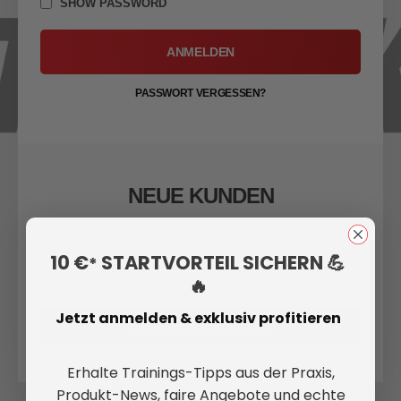
SHOW PASSWORD
ANMELDEN
PASSWORT VERGESSEN?
NEUE KUNDEN
Ein Konto zu erstellen hat viele Vorteile: schneller zur
Kasse gehen, mehr als eine Adresse speichern,
10 €
STARTVORTEIL SICHERN 💪
*
Bestellungen verfolgen und mehr.
🔥
Jetzt anmelden & exklusiv profitieren
EIN KONTO ERSTELLEN
Erhalte Trainings-Tipps aus der Praxis,
Produkt-News, faire Angebote und echte