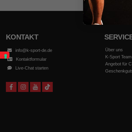
KONTAKT
SERVIC
Über uns
info@k-sport-de.de
K-Sport Team
Kontaktformular
Angebot für C
Live-Chat starten
Geschenkgut
f
i
y
t
a
n
o
i
c
s
u
k
e
t
t
t
b
a
u
o
o
g
b
k
o
r
e
k
a
m