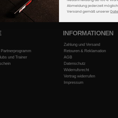
Abmeldung jederzeit möglich.
Versand gemäß unserer
Date
E
INFORMATIONEN
Zahlung und Versand
 Partnerprogramm
Retouren & Reklamation
lubs und Trainer
AGB
schein
Datenschutz
Widerrufsrecht
Vertrag widerrufen
Impressum