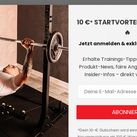
Ein Konto zu erstellen hat
Kasse gehen, mehr als
10 €
STARTVORTEI
Bestellungen ve
*
🔥
EIN KONT
Jetzt anmelden & exklu
Erhalte Trainings-Tipps
Produkt-News, faire An
PASSWORT VERGESSEN?
Insider-Infos – direkt
E-Mail Adresse
ABONNIE
*Dein 10-€ Gutschein wird ein
Neuanmeldung ab 100 € Ware