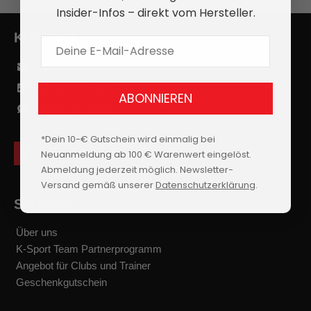
Insider-Infos – direkt vom Hersteller.
KONTAKT
E-Mail Adresse
info@k-sport-de.de
Kontaktformular
ABONNIEREN
Live-Chat starten
*Dein 10-€ Gutschein wird einmalig bei
Neuanmeldung ab 100 € Warenwert eingelöst.
f
i
y
t
a
n
o
i
Abmeldung jederzeit möglich. Newsletter-
c
s
u
k
Versand gemäß unserer
Datenschutzerklärung
.
e
t
t
t
b
a
u
o
SERVICE
o
g
b
k
o
r
e
k
a
Über uns
m
K-Sport Team Partnerprogramm
Angebot für Clubs und Trainer
Geschenkgutschein