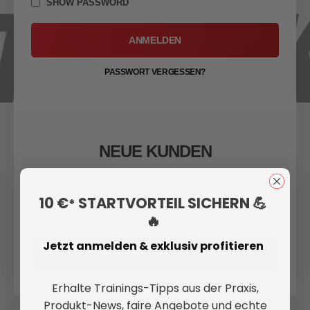
SHOW PASSWORD
ANMELDEN
PASSWORT VERGESSEN?
NEUE KUNDEN
Ein Konto zu erstellen hat viele Vorteile: schneller zur
Kasse gehen, mehr als eine Adresse speichern,
10 €
STARTVORTEIL SICHERN 💪
*
Bestellungen verfolgen und mehr.
🔥
Jetzt anmelden & exklusiv profitieren
EIN KONTO ERSTELLEN
Erhalte Trainings-Tipps aus der Praxis,
Produkt-News, faire Angebote und echte