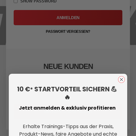
SHOW PASSWORD
ANMELDEN
PASSWORT VERGESSEN?
NEUE KUNDEN
Ein Konto zu erstellen hat viele Vorteile: schneller zur
Kasse gehen, mehr als eine Adresse speichern,
10 €
STARTVORTEIL SICHERN 💪
*
Bestellungen verfolgen und mehr.
🔥
Jetzt anmelden & exklusiv profitieren
EIN KONTO ERSTELLEN
Erhalte Trainings-Tipps aus der Praxis,
Produkt-News, faire Angebote und echte