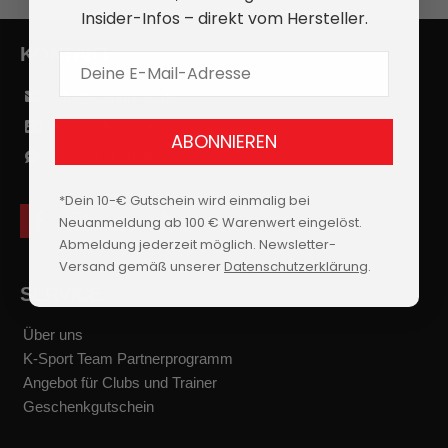
Insider-Infos – direkt vom Hersteller.
KONTAKT
E-Mail Adresse
info@k-sport-de.de
Kontaktformular
ABONNIEREN
Live-Chat starten
*Dein 10-€ Gutschein wird einmalig bei
Neuanmeldung ab 100 € Warenwert eingelöst.
f
i
y
t
a
n
o
i
Abmeldung jederzeit möglich. Newsletter-
c
s
u
k
Versand gemäß unserer
Datenschutzerklärung
.
e
t
t
t
b
a
u
o
SERVICE
o
g
b
k
o
r
e
k
a
Über uns
m
K-Sport Team Partnerprogramm
Angebot für Clubs und Trainer
Geschenkgutschein