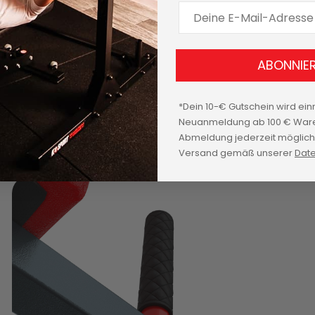
E-Mail Adresse
ABONNIE
*Dein 10-€ Gutschein wird ein
Neuanmeldung ab 100 € Ware
Abmeldung jederzeit möglich.
Versand gemäß unserer
Date