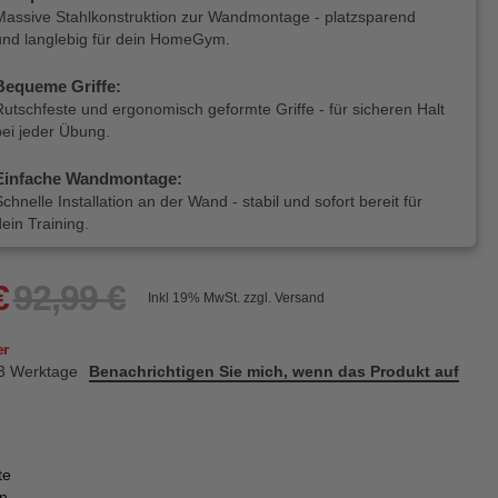
Massive Stahlkonstruktion zur Wandmontage - platzsparend
und langlebig für dein HomeGym.
Bequeme Griffe:
Rutschfeste und ergonomisch geformte Griffe - für sicheren Halt
bei jeder Übung.
Einfache Wandmontage:
Schnelle Installation an der Wand - stabil und sofort bereit für
dein Training.
€
92,99 €
Inkl 19%
MwSt. zzgl. Versand
er
3 Werktage
Benachrichtigen Sie mich, wenn das Produkt auf
te
en