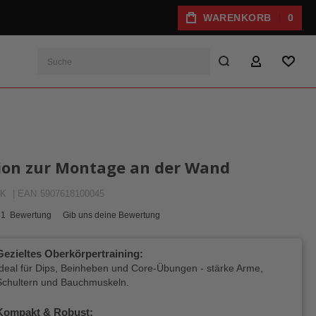
WARENKORB
0
Suche
MEIN KONTO
WUNS
tion zur Montage an der Wand
SK
| EAN
5907618100045
1
Bewertung
Gib uns deine Bewertung
Gezieltes Oberkörpertraining:
Ideal für Dips, Beinheben und Core-Übungen - stärke Arme,
Schultern und Bauchmuskeln.
Kompakt & Robust: