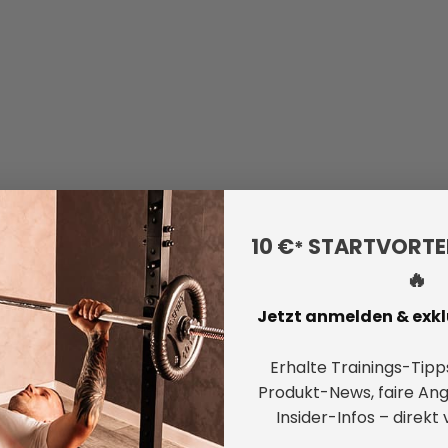
10 €
STARTVORTEI
*
🔥
Jetzt anmelden & exklu
Erhalte Trainings-Tipps
uemes Training und reduziert die
Produkt-News, faire An
Insider-Infos – direkt