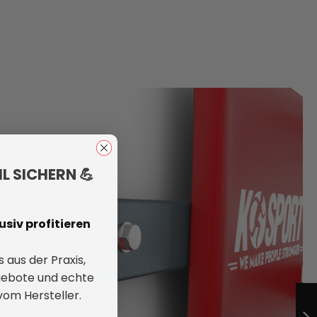
L SICHERN 💪
siv profitieren
 aus der Praxis,
gebote und echte
DIP STATION MIT
 vom Hersteller.
SEITENFÜHRUNG
ZUR