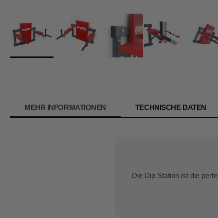
Zum
Anfang
der
Bildergalerie
springen
MEHR INFORMATIONEN
TECHNISCHE DATEN
Die Dip Station ist die pe