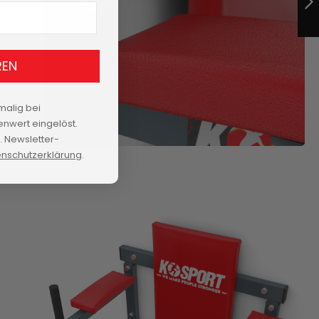
WANDMONTAGE
WEITER
REN
malig bei
nwert eingelöst.
 Newsletter-
nschutzerklärung
.