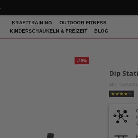
KRAFTTRAINING
OUTDOOR FITNESS
KINDERSCHAUKELN & FREIZEIT
BLOG
-20%
Dip Sta
SKU
KSH004/
Bewertung:
87
100
% of