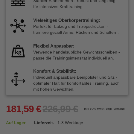
Stabiler Stahlrahmen - robust und langlebig
für intensives Krafttraining.
Vielseitiges Oberkörpertraining:
Perfekt für Latzug und Trizepsdrücken -
trainiere gezielt Arme, Rücken und Schultern.
Flexibel Anpassbar:
Verwende handelsübliche Gewichtsscheiben -
passe die Trainingsintensität individuell an.
Komfort & Stabilität:
Individuell anpassbare Beinpolster und Sitz -
optimaler Halt für komfortables Training, auch
mit hohen Gewichten.
181,59 €
226,99 €
Inkl 19%
MwSt. zzgl. Versand
Auf Lager
Lieferzeit:
1-3 Werktage