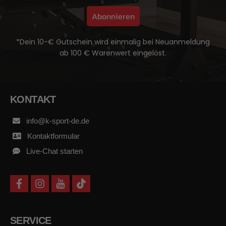
Abonnieren
*Dein 10-€ Gutschein wird einmalig bei Neuanmeldung
ab 100 € Warenwert eingelöst.
KONTAKT
info@k-sport-de.de
Kontaktformular
Live-Chat starten
f
i
y
t
a
n
o
i
c
s
u
k
e
t
t
t
b
a
u
o
SERVICE
o
g
b
k