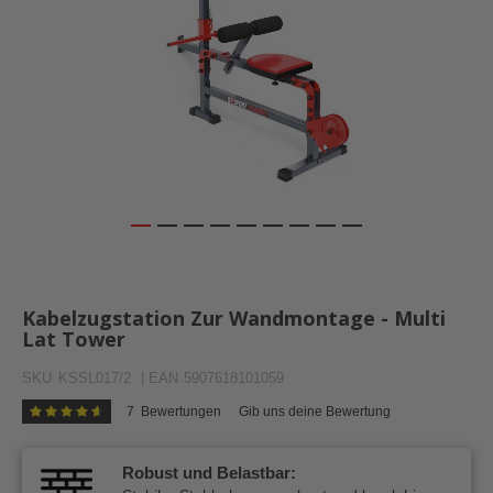
Zum
Anfang
der
Kabelzugstation Zur Wandmontage - Multi
Bildergalerie
Lat Tower
springen
SKU
KSSL017/2
| EAN
5907618101059
7
Bewertungen
Gib uns deine Bewertung
Bewertung:
94
100
% of
Robust und Belastbar: