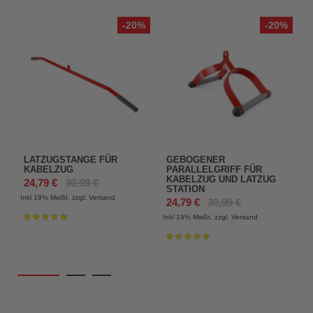
-20%
-20%
LATZUGSTANGE FÜR
GEBOGENER
KABELZUG
PARALLELGRIFF FÜR
KABELZUG UND LATZUG
24,79 €
30,99 €
STATION
Inkl 19%
MwSt. zzgl. Versand
In
24,79 €
30,99 €
Inkl 19%
MwSt. zzgl. Versand
Bewertung:
97%
Bewertung:
98%