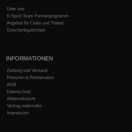
o
r
e
k
a
Über uns
m
K-Sport Team Partnerprogramm
Angebot für Clubs und Trainer
Geschenkgutschein
INFORMATIONEN
Zahlung und Versand
Retouren & Reklamation
AGB
Datenschutz
Widerrufsrecht
Vertrag widerrufen
Impressum