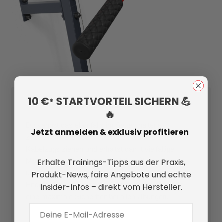
10 €
STARTVORTEIL SICHERN 💪
*
Unterer Kabelzug
🔥
Du kannst das ebenfalls im Set enthaltene
Jetzt anmelden & exklusiv profitieren
zusätzliche Stahlseil durch das Rad des unteren
Kabelzugs ziehen und erhältst damit vielfältige
Erhalte Trainings-Tipps aus der Praxis,
Möglichkeiten für weitere effektive Übungen in
unterschiedlichen Positionen. Das hakenförmige
Produkt-News, faire Angebote und echte
Ende des Seils sowie der Gummipuffer bieten dir
Insider-Infos – direkt vom Hersteller.
eine maximale Sicherheit bei allen Übungen.
E-Mail Adresse