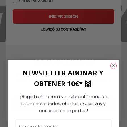
SHOW PASSWORD
INICIAR SESIÓN
¿OLVIDÓ SU CONTRASEÑA?
NUEVOS CLIENTES
NEWSLETTER ABONAR Y
Crear una cuenta tiene muchos beneficios: Pago más
rápido, guardar más de una dirección, seguimiento de
OBTENER 10€* 🙌
pedidos y mucho más.
¡Regístrate ahora y recibe información
sobre novedades, ofertas exclusivas y
CREAR UNA CUENTA
consejos de expertos!