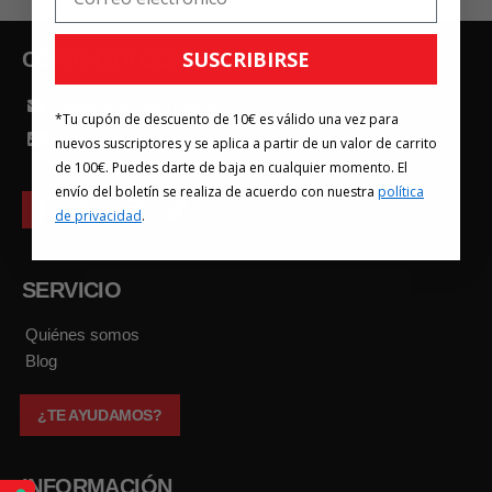
SUSCRIBIRSE
CONTACTA CON
espana@k-sport-de.de
*Tu cupón de descuento de 10€ es válido una vez para
Contacta con nosotros
nuevos suscriptores y se aplica a partir de un valor de carrito
de 100€. Puedes darte de baja en cualquier momento. El
envío del boletín se realiza de acuerdo con nuestra
política
f
y
i
t
de privacidad
.
a
o
n
i
c
u
s
k
e
t
t
t
b
u
a
o
SERVICIO
o
b
g
k
o
e
r
k
a
Quiénes somos
m
Blog
¿TE AYUDAMOS?
INFORMACIÓN