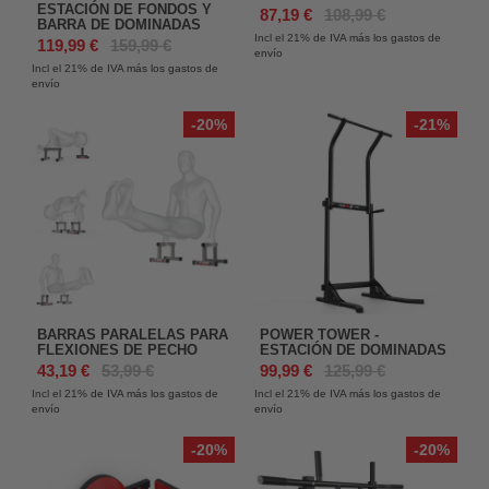
ESTACIÓN DE FONDOS Y
87,19 €
108,99 €
BARRA DE DOMINADAS
Incl el 21%
de IVA más los gastos de
119,99 €
159,99 €
envío
Incl el 21%
de IVA más los gastos de
envío
-20%
-21%
BARRAS PARALELAS PARA
POWER TOWER -
FLEXIONES DE PECHO
ESTACIÓN DE DOMINADAS
43,19 €
53,99 €
99,99 €
125,99 €
Incl el 21%
de IVA más los gastos de
Incl el 21%
de IVA más los gastos de
envío
envío
-20%
-20%