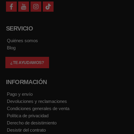
f
y
i
t
a
o
n
i
c
u
s
k
e
t
t
t
b
u
a
o
SERVICIO
o
b
g
k
o
e
r
k
a
Quiénes somos
m
Blog
¿TE AYUDAMOS?
INFORMACIÓN
Pago y envío
Devoluciones y reclamaciones
Condiciones generales de venta
Política de privacidad
Derecho de desistimiento
Desistir del contrato