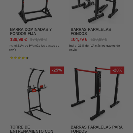
BARRA DOMINADAS Y
BARRAS PARALELAS
FONDOS FIJA
FONDOS
139,99 €
174,99 €
104,79 €
130,99 €
Incl el 21%
de IVA más los gastos de
Incl el 21%
de IVA más los gastos de
envío
envío
Valoración:
93%
-25%
-20%
TORRE DE
BARRAS PARALELAS PARA
ENTRENAMIENTO CON
FONDOS