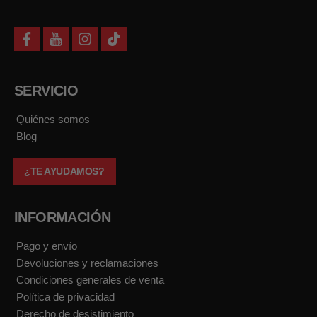
f
y
i
t
a
o
n
i
c
u
s
k
e
t
t
t
b
u
a
o
SERVICIO
o
b
g
k
o
e
r
k
a
Quiénes somos
m
Blog
¿TE AYUDAMOS?
INFORMACIÓN
Pago y envío
Devoluciones y reclamaciones
Condiciones generales de venta
Política de privacidad
Derecho de desistimiento