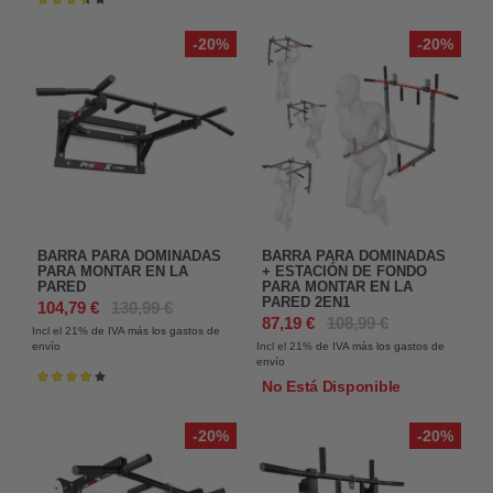
Valoración:
73%
-20%
-20%
BARRA PARA DOMINADAS
BARRA PARA DOMINADAS
PARA MONTAR EN LA
+ ESTACIÓN DE FONDO
PARED
PARA MONTAR EN LA
PARED 2EN1
104,79 €
130,99 €
87,19 €
108,99 €
Incl el 21%
de IVA más los gastos de
envío
Incl el 21%
de IVA más los gastos de
envío
Valoración:
No Está Disponible
83%
-20%
-20%