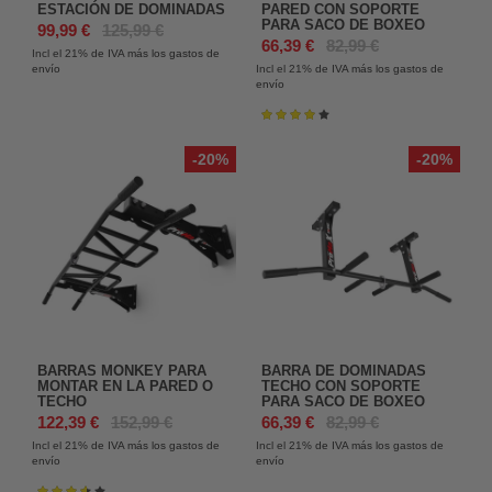
ESTACIÓN DE DOMINADAS
PARED CON SOPORTE
PARA SACO DE BOXEO
99,99 €
125,99 €
66,39 €
82,99 €
Incl el 21%
de IVA más los gastos de
envío
Incl el 21%
de IVA más los gastos de
envío
Valoración:
84%
-20%
-20%
BARRAS MONKEY PARA
BARRA DE DOMINADAS
MONTAR EN LA PARED O
TECHO CON SOPORTE
TECHO
PARA SACO DE BOXEO
122,39 €
152,99 €
66,39 €
82,99 €
Incl el 21%
de IVA más los gastos de
Incl el 21%
de IVA más los gastos de
envío
envío