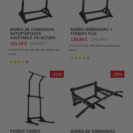
BARRA DE DOMINADAS
BARRA DOMINADAS Y
AUTOPORTANTE
FONDOS FIJA
AJUSTABLE EN ALTURA
139,99 €
174,99 €
131,19 €
163,99 €
Incl el 21%
de IVA más los gastos de
Incl el 21%
de IVA más los gastos de
envío
envío
Valoración:
93%
Valoración:
91%
-21%
-20%
POWER TOWER -
BARRA DE DOMINADAS