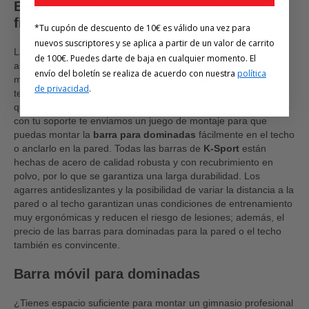
Barra para dominadas con soporte de
fijación
*Tu cupón de descuento de 10€ es válido una vez para
nuevos suscriptores y se aplica a partir de un valor de carrito
La
barra para dominadas
se puede fijar en la pared para
de 100€. Puedes darte de baja en cualquier momento. El
ahorrar espacio e instalar en casi todas las habitaciones, lo
envío del boletín se realiza de acuerdo con nuestra
política
mismo ocurre con la
barra para dominadas
para fijar en el
de privacidad
.
techo, dado que son equipamientos compactos y avanzados
que te ofrecen posibilidades de entrenamiento ilimitadas. Junto
con tu soporte te enviamos un juego de montaje para que
puedas montar la
barra para dominadas
fácilmente en el techo
o anclarlo en la pared. Todas las barras de
K-Sport
están
hechas de acero de calidad robusta y con recubrimiento en
polvo, por lo que se garantiza una larga durabilidad. Los
agarres antideslizantes y la posibilidad de variar la distancia a la
pared o al techo garantizan unas condiciones de entrenamiento
muy ergonómicas y reducen el riesgo de lesiones; además, el
precio de las barras para dominadas para la pared o el techo
también es convincente.
Barra móvil para dominadas
¿Tienes espacio suficiente para montar un gimnasio profesional