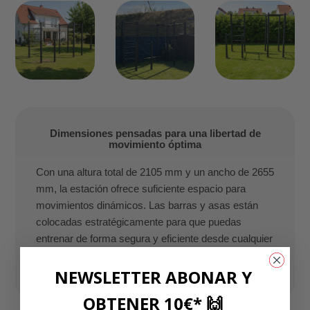
Dimensiones pensadas para una libertad de
movimiento óptima
Con una altura total de 2105 mm y un ancho de 2655
mm, la estación ofrece suficiente espacio para
movimientos dinámicos. Las barras y asas están
colocadas estratégicamente para que puedas
entrenar de forma segura y eficiente desde cualquier
posición.
NEWSLETTER ABONAR Y
OBTENER 10€* 🙌