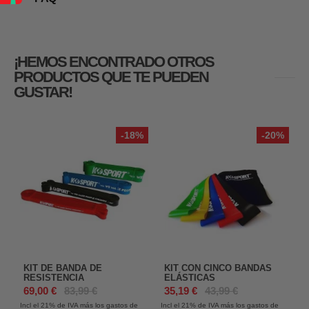
¡HEMOS ENCONTRADO OTROS
PRODUCTOS QUE TE PUEDEN
GUSTAR!
-18%
-20%
KIT DE BANDA DE
KIT CON CINCO BANDAS
RESISTENCIA
ELÁSTICAS
69,00 €
83,99 €
35,19 €
43,99 €
Incl el 21%
de IVA más los gastos de
Incl el 21%
de IVA más los gastos de