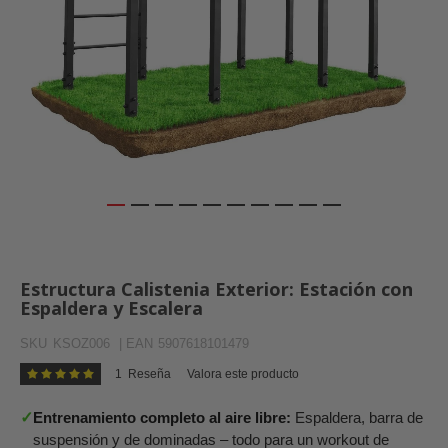
Saltar
al
comienzo
Estructura Calistenia Exterior: Estación con
de
Espaldera y Escalera
la
galería
SKU
KSOZ006
| EAN
5907618101479
de
imágenes
1
Reseña
Valora este producto
Valoración:
100
100
% of
✓
Entrenamiento completo al aire libre:
Espaldera, barra de
suspensión y de dominadas – todo para un workout de