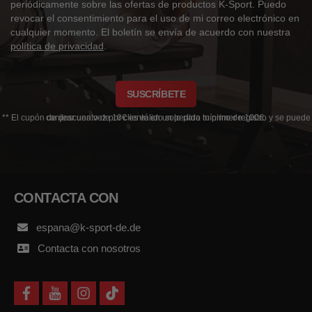
periódicamente sobre las ofertas de productos K-Sport. Puedo
revocar el consentimiento para el uso de mi correo electrónico en
cualquier momento. El boletín se envía de acuerdo con nuestra
política de privacidad
.
SUSCRÍBETE
** El cupón de descuento de 10€ es válido solo para tu primer registro y se puede canjear una vez por cliente en un pedido mínimo de 100€.
CONTACTA CON
espana@k-sport-de.de
Contacta con nosotros
f
y
i
t
a
o
n
i