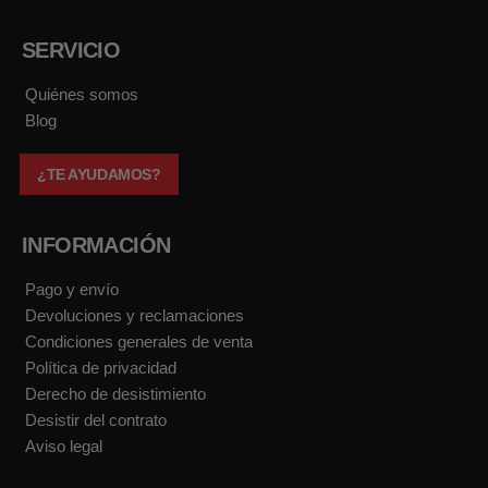
c
u
s
k
e
t
t
t
b
u
a
o
SERVICIO
o
b
g
k
o
e
r
k
a
Quiénes somos
m
Blog
¿TE AYUDAMOS?
INFORMACIÓN
Pago y envío
Devoluciones y reclamaciones
Condiciones generales de venta
Política de privacidad
Derecho de desistimiento
Desistir del contrato
Aviso legal