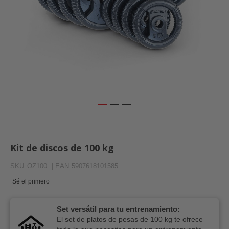
Saltar
al
comienzo
Kit de discos de 100 kg
de
la
SKU
OZ100
| EAN
5907618101585
galería
de
Sé el primero
imágenes
Set versátil para tu entrenamiento:
El set de platos de pesas de 100 kg te ofrece