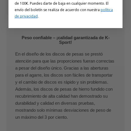
de 100€. Puedes darte de baja en cualquier momento. El
envío del boletín se realiza de acuerdo con nuestra
política
de privacidad
.
Peso confiable – ¡calidad garantizada de K-
Sport!
En el diseño de los discos de pesas se prestó
atención para que las proporciones fueran correctas
a pesar del diseño único. Gracias a las aberturas
para el agarre, los discos son fáciles de transportar
y el cambio de discos es rápido y sin problemas.
Además, los discos de pesas de hierro fundido con
recubrimiento de alta calidad han demostrado su
durabilidad y calidad en diversas pruebas,
mostrando solo mínimas desviaciones de peso de
un máximo del 3 por ciento.