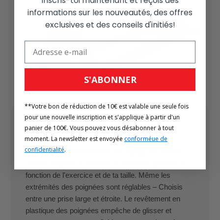
Inscris-toi maintenant et reçois des
informations sur les nouveautés, des offres
exclusives et des conseils d'initiés!
S'ABONNER
**Votre bon de réduction de 10€ est valable une seule fois
pour une nouvelle inscription et s'applique à partir d'un
Hauteur Réglable
panier de 100€. Vous pouvez vous désabonner à tout
moment. La newsletter est envoyée
conforméue de
La conception de la barre de traction fixe est
confidentialité
.
extrêmement bien pensée. Un réglage en continu
permet d'ajuster la hauteur de manière optimale en
fonction de l'exercice et de ta taille. Même les
extrémités des poignées sont réglables – Choisis
entre une prise large et étroite. Le revêtement en
plastique des poignées empêche de glisser et