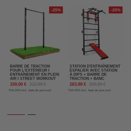
-25%
-20%
BARRE DE TRACTION
STATION D'ENTRAÎNEMENT
POUR L’EXTÉRIEUR I
ESPALIER AVEC STATION
ENTRAÎNEMENT EN PLEIN
À DIPS + BARRE DE
AIR I STREET WORKOUT
TRACTION + BANC
159,00 €
212,99 €
263,99 €
329,99 €
TVA 20%
incl., frais de port excl.
TVA 20%
incl., frais de port excl.
T