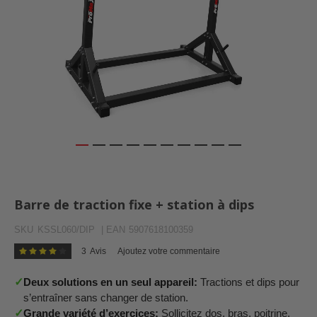
Skip
to
the
Barre de traction fixe + station à dips
beginning
of
SKU
KSSL060/DIP
| EAN
5907618100359
the
images
3
Avis
Ajoutez votre commentaire
Évaluation:
84
100
gallery
% of
✓
Deux solutions en un seul appareil:
Tractions et dips pour
s’entraîner sans changer de station.
✓
Grande variété d’exercices:
Sollicitez dos, bras, poitrine,