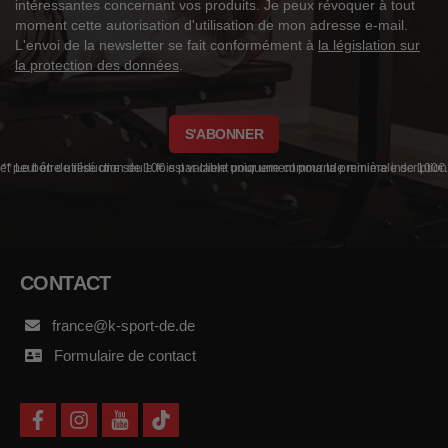
intéressantes concernant vos produits. Je peux révoquer à tout
moment cette autorisation d'utilisation de mon adresse e-mail.
L'envoi de la newsletter se fait conformément à
la législation sur
la protection des données
.
S'ABONNER
** Le bon de réduction de 10€ est valable uniquement pour ta première inscription et peut être utilisé une seule fois par client pour une commande minimale de 100€.
CONTACT
france@k-sport-de.de
Formulaire de contact
f
i
y
t
a
n
o
i