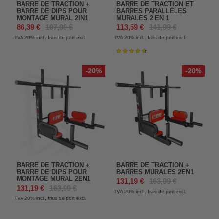
BARRE DE TRACTION +
BARRE DE TRACTION ET
BARRE DE DIPS POUR
BARRES PARALLÈLES
MONTAGE MURAL 2IN1
MURALES 2 EN 1
86,39 €
107,99 €
113,59 €
141,99 €
TVA 20%
incl., frais de port excl.
TVA 20%
incl., frais de port excl.
Évaluation:
93%
-20%
-20%
BARRE DE TRACTION +
BARRE DE TRACTION +
BARRE DE DIPS POUR
BARRES MURALES 2EN1
MONTAGE MURAL 2EN1
131,19 €
163,99 €
131,19 €
163,99 €
TVA 20%
incl., frais de port excl.
TVA 20%
incl., frais de port excl.