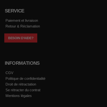
c
s
u
k
e
t
t
t
b
a
u
o
SERVICE
o
g
b
k
o
r
e
k
a
Paiement et livraison
m
Retour & Réclamation
BESOIN D'AIDE?
INFORMATIONS
CGV
Politique de confidentialité
Droit de rétractation
Se rétracter du contrat
Mentions légales