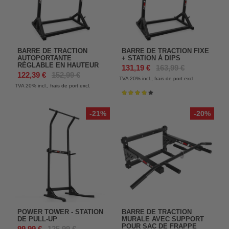
BARRE DE TRACTION
BARRE DE TRACTION FIXE
AUTOPORTANTE
+ STATION À DIPS
RÉGLABLE EN HAUTEUR
131,19 €
163,99 €
122,39 €
152,99 €
TVA 20%
incl., frais de port excl.
TVA 20%
incl., frais de port excl.
Évaluation:
84%
-21%
-20%
POWER TOWER - STATION
BARRE DE TRACTION
DE PULL-UP
MURALE AVEC SUPPORT
POUR SAC DE FRAPPE
99,99 €
125,99 €