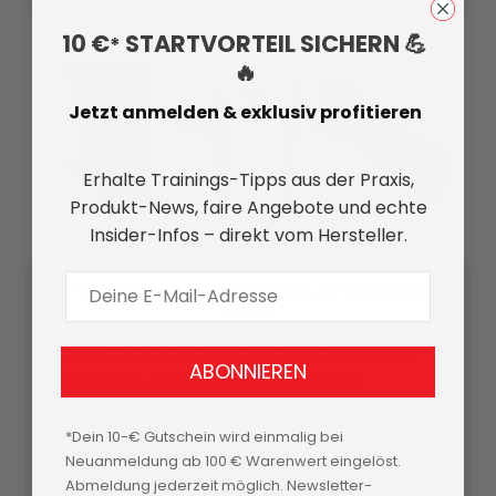
10 €
STARTVORTEIL SICHERN 💪
*
🔥
Jetzt anmelden & exklusiv profitieren
Erhalte Trainings-Tipps aus der Praxis,
Produkt-News, faire Angebote und echte
Insider-Infos – direkt vom Hersteller.
E-Mail Adresse
Vielseitiges Langhanteltraining auf höchstem
Niveau
Das Half Rack der Semi Pro Klasse bietet dir eine
ABONNIEREN
sichere und vielseitige Basis für intensives
Langhanteltraining. Die präzise gelochten Profile
ermöglichen es, die Hantelablagen auch J Cups
*Dein 10-€ Gutschein wird einmalig bei
Neuanmeldung ab 100 € Warenwert eingelöst.
genannt exakt auf Körpergröße und Übung
Abmeldung jederzeit möglich. Newsletter-
abzustimmen. Ob Bankdrücken Kniebeugen oder