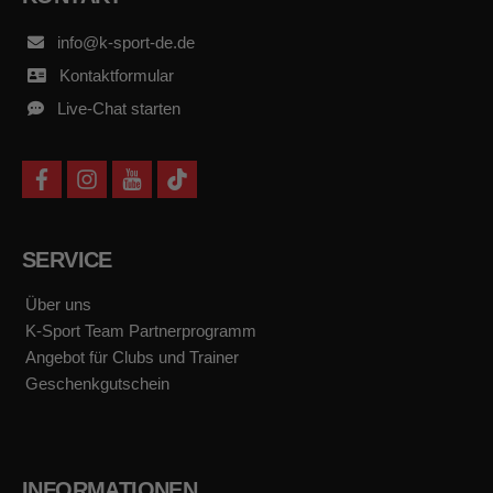
info@k-sport-de.de
Kontaktformular
Live-Chat starten
f
i
y
t
a
n
o
i
c
s
u
k
e
t
t
t
b
a
u
o
SERVICE
o
g
b
k
o
r
e
k
a
Über uns
m
K-Sport Team Partnerprogramm
Angebot für Clubs und Trainer
Geschenkgutschein
INFORMATIONEN