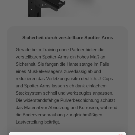
Sicherheit durch verstellbare Spotter-Arms
Gerade beim Training ohne Partner bieten die
verstellbaren Spotter-Arms ein hohes Maß an
Sicherheit. Sie fangen die Hantelstange im Falle
eines Muskelversagens zuverlässig ab und
reduzieren das Verletzungsrisiko deutlich. J-Cups
und Spotter-Arms lassen sich dank einfachem
Stecksystem schnell und werkzeuglos anpassen.
Die widerstandsfähige Pulverbeschichtung schützt
das Material vor Abnutzung und Korrosion, während
die Bodenverschraubung zur gleichmäßigen
Lastverteilung beiträgt.