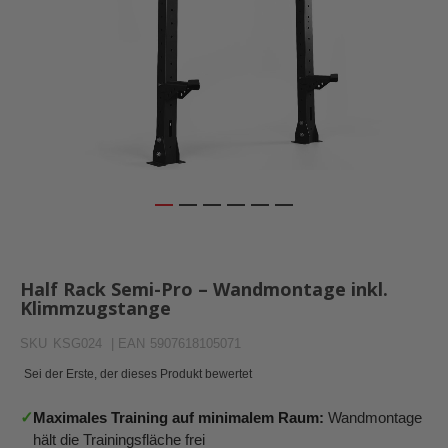
Zum
Anfang
der
Half Rack Semi-Pro – Wandmontage inkl.
Bildergalerie
Klimmzugstange
springen
SKU
KSG024
| EAN
5907618105071
Sei der Erste, der dieses Produkt bewertet
✓
Maximales Training auf minimalem Raum:
Wandmontage
hält die Trainingsfläche frei