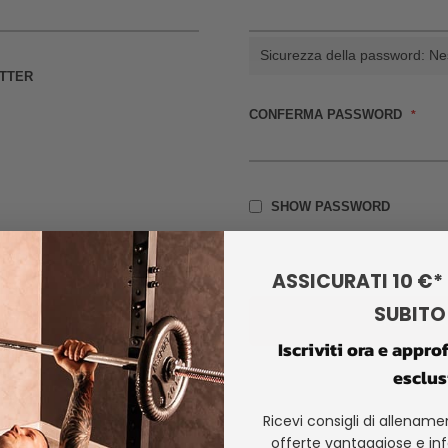
Sicurezza della password:
Ne
ETTER
CONFERMA PASSWORD
SHOW PASSWORD
ASSICURATI 10 €*
SUBITO 
DIETRO
CREA UN 
Iscriviti ora e appro
esclus
Ricevi consigli di allenamen
offerte vantaggiose e in