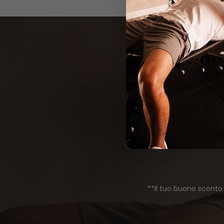
Abbo
Email
Desidero essere infor
avviene tramite la pr
per
**Il tuo buono sconto 