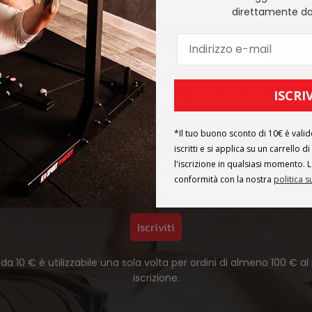
direttamente da
Abbonamento alla Newsletter
ISCRIV
natevi subito alla nostra newsletter e riceverete un buono da 
*Il tuo buono sconto di 10€ è valid
iscritti e si applica su un carrello
mato regolarmente via e-mail su offerte interessanti relative ai nostri 
l'iscrizione in qualsiasi momento. L
ocedura di Double Opt-In. Posso revocare il mio consenso in qualsia
conformità con la nostra
politica s
 il futuro. Ulteriori informazioni sono disponibili nella
politica sulla pri
Iscriviti
da 10 € è utilizzabile una sola volta per ordini di almeno 100 €
iscrizione.