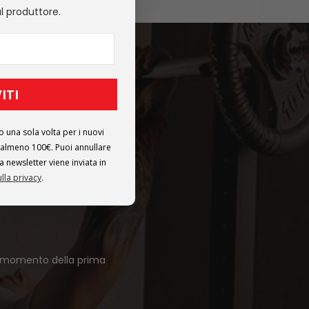
l produttore.
ITI
10€**
o una sola volta per i nuovi
 di almeno 100€. Puoi annullare
prodotti. L'iscrizione
a newsletter viene inviata in
si momento con effetto
ulla privacy
.
vacy
.
 al momento della prima