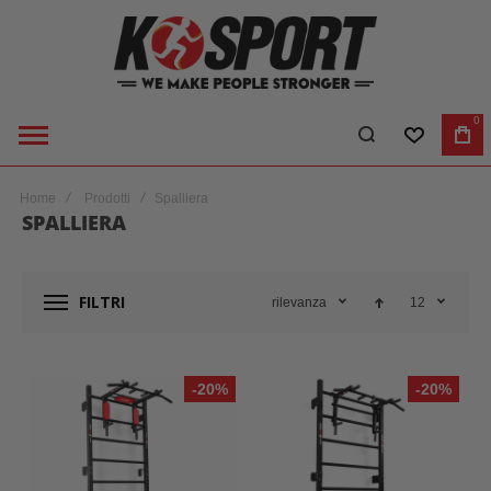
0
LISTA DES
CA
Home
Prodotti
Spalliera
SPALLIERA
FILTRI
rilevanza
12
-20%
-20%