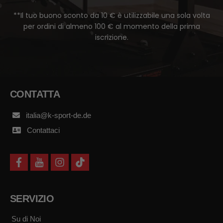
**Il tuo buono sconto da 10 € è utilizzabile una sola volta
per ordini di almeno 100 € al momento della prima
iscrizione.
CONTATTA
italia@k-sport-de.de
Contattaci
f
y
i
t
a
o
n
i
c
u
s
k
e
t
t
t
b
u
a
o
SERVIZIO
o
b
g
k
o
e
r
k
a
Su di Noi
m