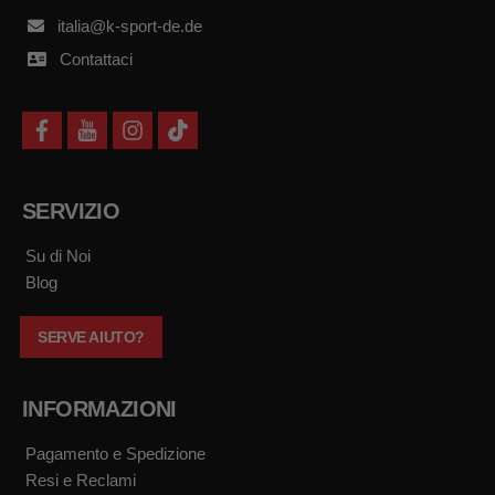
italia@k-sport-de.de
Contattaci
f
y
i
t
a
o
n
i
c
u
s
k
e
t
t
t
b
u
a
o
SERVIZIO
o
b
g
k
o
e
r
k
a
Su di Noi
m
Blog
SERVE AIUTO?
INFORMAZIONI
Pagamento e Spedizione
Resi e Reclami