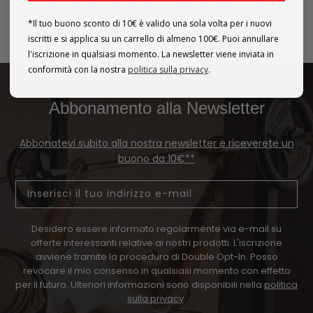
domande frequenti. Se avete domande, inviateci un'
e-mail
.
*Il tuo buono sconto di 10€ è valido una sola volta per i nuovi
iscritti e si applica su un carrello di almeno 100€. Puoi annullare
l'iscrizione in qualsiasi momento. La newsletter viene inviata in
conformità con la nostra
politica sulla privacy
.
Abbonamento alla Newsletter
Abbonatevi subito alla nostra newsletter e riceverete un
buono da 10€**
Email
Desidero essere informato regolarmente via e-mail su
offerte interessanti relative ai nostri prodotti. L'iscrizione
avviene tramite la procedura di Double Opt-In. Posso
revocare il mio consenso in qualsiasi momento con effetto
per il futuro. Ulteriori informazioni sono disponibili nella
politica
sulla privacy
.