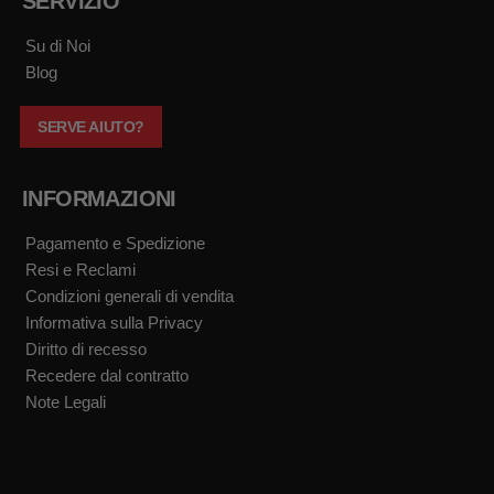
SERVIZIO
o
b
g
k
o
e
r
k
a
Su di Noi
m
Blog
SERVE AIUTO?
INFORMAZIONI
Pagamento e Spedizione
Resi e Reclami
Condizioni generali di vendita
Informativa sulla Privacy
Diritto di recesso
Recedere dal contratto
Note Legali