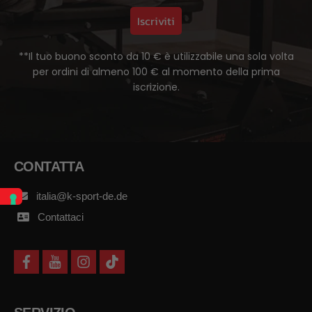
Iscriviti
**Il tuo buono sconto da 10 € è utilizzabile una sola volta
per ordini di almeno 100 € al momento della prima
iscrizione.
CONTATTA
italia@k-sport-de.de
Contattaci
f
y
i
t
a
o
n
i
c
u
s
k
e
t
t
t
b
u
a
o