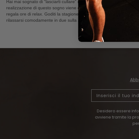
Hai mai sognato di “lasciarti cullare” nel tuo tempo libero? Le giorn
realizzazione di questo sogno viene ostacolata dalla mancanza di spa
regala ore di relax. Goditi la stagione estiva all’aperto nella tua
ama
rilassarsi comodamente in due sulla
amaca
(1.800 x 1.500 millimetr
Abbo
Email
Desidero essere infor
avviene tramite la pr
per