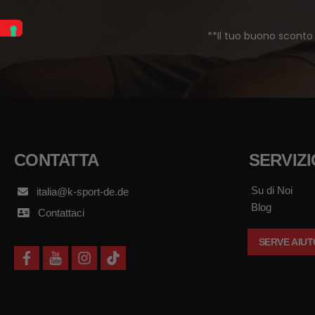
**Il tuo buono sconto 
CONTATTA
SERVIZI
Su di Noi
italia@k-sport-de.de
Blog
Contattaci
SERVE AIU
f
y
i
t
a
o
n
i
c
u
s
k
e
t
t
t
b
u
a
o
o
b
g
k