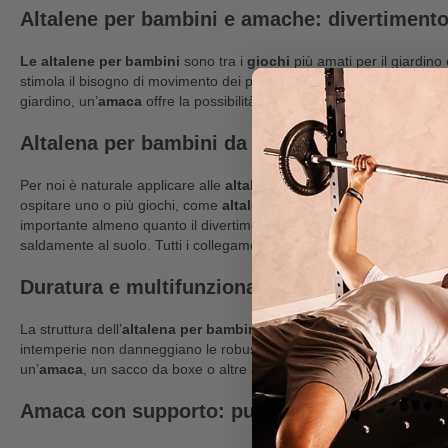
Altalene per bambini e amache: divertimento 
Le altalene per bambini
sono tra i
giochi
più amati per il giardino
stimola il bisogno di movimento dei più piccoli ed è una vera alternati
giardino, un’
amaca
offre la possibilità di rilassarsi all’aria aperta d
Altalena per bambini da esterno: attenzione a
Per noi è naturale applicare alle
altalene per bambini
gli stessi el
ospitare uno o più giochi, come
altalene a rete
, sedili o le classich
importante almeno quanto il divertimento. Per questo motivo puntiamo
saldamente al suolo. Tutti i collegamenti delle viti sono coperti con r
Duratura e multifunzionale: altalena per il gi
La struttura dell’
altalena per bambini
è realizzata in acciaio di alta
intemperie non danneggiano le robuste strutture, garantendo che l
un’
amaca
, un sacco da boxe o altre attrezzature per l’allenamento. 
Amaca con supporto: puro relax