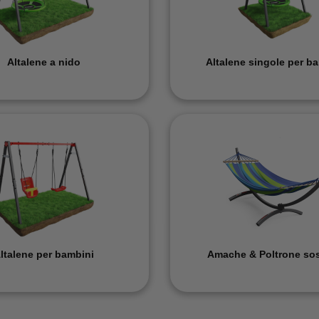
Altalene a nido
Altalene singole per b
ltalene per bambini
Amache & Poltrone so