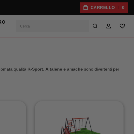
CARRELLO
0
RO
Cerca
IL MIO ACC
LISTA
inomata qualità
K-Sport
.
Altalene
e
amache
sono divertenti per