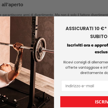
all'aperto
 e garantiscono anni di divertimento. Ma non è solo il fattore divertimen
va alla console di gioco. Inoltre, un’
altalena
allena l’equilibrio e la co
opo il lavoro o l’allenamento. Con
K-Sport
il tuo giardino diventa un’oasi
ASSICURATI 10 €*
lla qualità
SUBITO 
Iscriviti ora e appro
evati standard qualitativi che adottiamo per le nostre attrezzature sporti
e
altalene
. Scoprirai che le nostre
altalene
si distinguono nettamente per 
esclus
 su una struttura stabile e su una lavorazione di qualità impeccabile. 
obuste protezioni in plastica, che, insieme al rivestimento di alta qualità
Ricevi consigli di allenamen
offerte vantaggiose e in
ardino
direttamente da
 qualità con un profilo di 50 x 50 x 1,7 millimetri ed è resistente alla co
e
altalene
durino per molti anni. Quando i più piccoli superano l’età delle 
Qui nel nostro negozio online troverai tutti gli accessori necessari.
ISCRIV