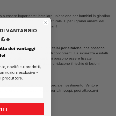
to a essere importante: installare un’altalena per bambini in giardino
ordinazione – in modo ludico e naturale. E per i grandi amanti del
 di relax per giovani e meno giovani!
 DI VANTAGGIO
💪🔥
fitta dei vantaggi
ve professionali. Offriamo diversi
telai per altalene
, che possono
qualità rispetto a molti prodotti concorrenti. La sicurezza è infatti
ivi
Inoltre, le
altalene per bambini
possono essere fissate
, aumentano la durata del gioco e riducono il rischio di lesioni.
to, novità sui prodotti,
formazioni esclusive –
l produttore.
rrosione e ai graffi grazie a uno speciale rivestimento. Vento e
altalene o vuoi usare il telaio per altri scopi, puoi attaccarvi
ITI