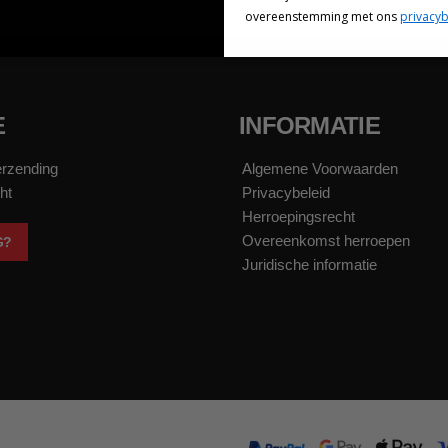
overeenstemming met ons
privacyb
E
INFORMATIE
erzending
Algemene Voorwaarden
ht
Privacybeleid
Herroepingsrecht
Overeenkomst herroepen
G?
Juridische informatie