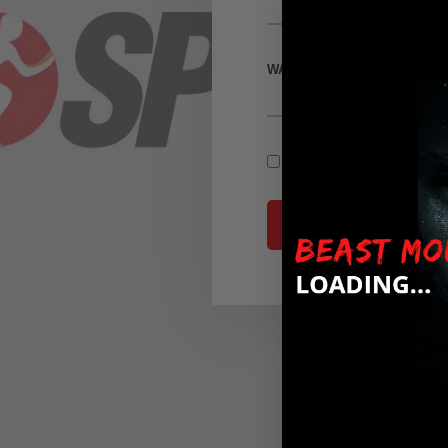
WACHTWOORD
SHOW PASSWORD
INLOGGEN