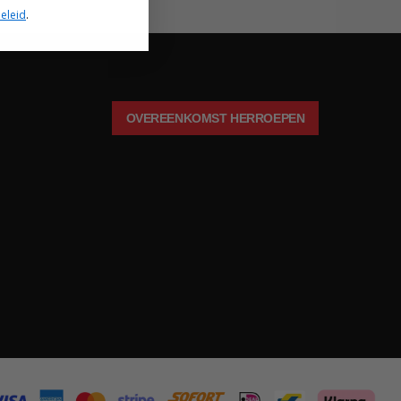
eleid
.
OVEREENKOMST HERROEPEN