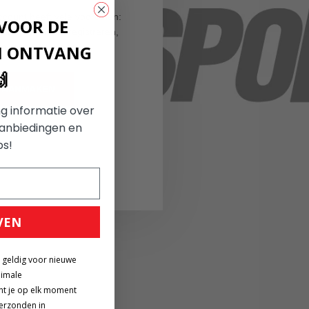
ount heeft vele voordelen:
 VOOR DE
 dan één adres registreren,
ellingen en meer.
N ONTVANG

 AANMAKEN
g informatie over
aanbiedingen en
ps!
VEN
g geldig voor nieuwe
nimale
nt je op elk moment
verzonden in