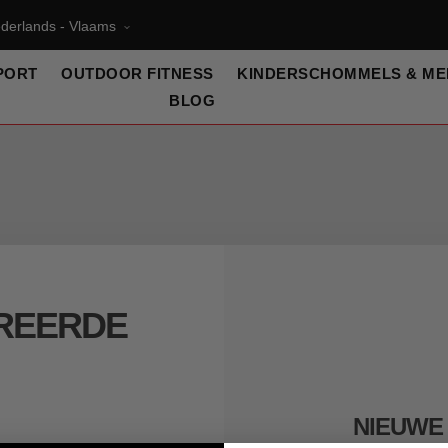
derlands - Vlaams
PORT
OUTDOOR FITNESS
KINDERSCHOMMELS & ME
BLOG
REERDE
NIEUWE