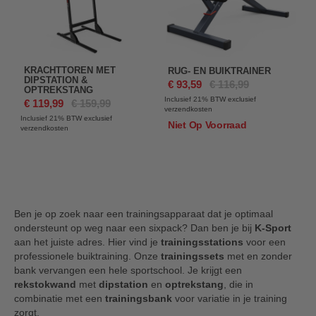
KRACHTTOREN MET
RUG- EN BUIKTRAINER
DIPSTATION &
€ 93,59
€ 116,99
OPTREKSTANG
Inclusief 21%
BTW exclusief
€ 119,99
€ 159,99
verzendkosten
Inclusief 21%
BTW exclusief
Niet Op Voorraad
verzendkosten
Ben je op zoek naar een trainingsapparaat dat je optimaal
ondersteunt op weg naar een sixpack? Dan ben je bij
K-Sport
aan het juiste adres. Hier vind je
trainingsstations
voor een
professionele buiktraining. Onze
trainingssets
met en zonder
bank vervangen een hele sportschool. Je krijgt een
rekstokwand
met
dipstation
en
optrekstang
, die in
combinatie met een
trainingsbank
voor variatie in je training
zorgt.