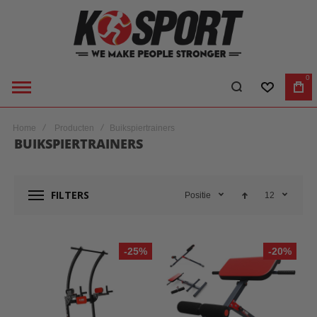
0
VERLANGL
WI
Home
Producten
Buikspiertrainers
BUIKSPIERTRAINERS
FILTERS
Positie
12
-25%
-20%