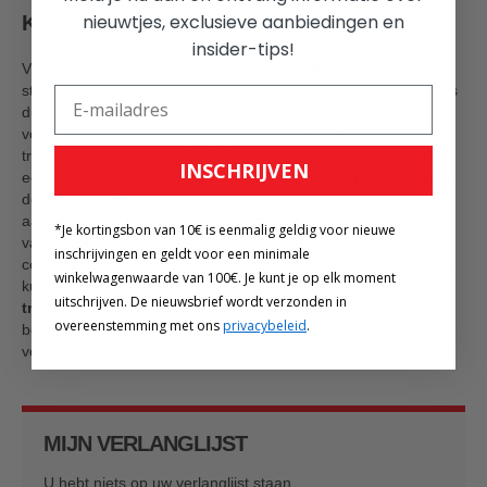
nieuwtjes, exclusieve aanbiedingen en
Kwaliteit die inspireert!
insider-tips!
Visueel herken je trainingsapparatuur van
K-Sport
aan het
stijlvolle ontwerp. Maar ook qua kwaliteit onderscheiden we ons
duidelijk van de concurrentie. Alle handgrepen zijn comfortabel
voorzien van rubberen coatings en bieden zelfs tijdens zware
trainingen een goede grip. Solide gelaste haken zorgen voor
INSCHRIJVEN
eenvoudige en toch veilige bevestiging van de
optrekstang
en
de
dip bars
. Bovendien is de afstand tot de muur individueel
aan te passen aan je lichaamslengte. De frames zijn gemaakt
*Je kortingsbon van 10€ is eenmalig geldig voor nieuwe
van gecoat kwaliteitsstaal dat optimaal beschermd is tegen
inschrijvingen en geldt voor een minimale
corrosie en krassen. Alle schroefverbindingen zijn voorzien van
winkelwagenwaarde van 100€. Je kunt je op elk moment
kunststof doppen om het risico op letsel te minimaliseren. De
uitschrijven. De nieuwsbrief wordt verzonden in
trainingsstations
kunnen stevig aan de muur worden
overeenstemming met ons
privacybeleid
.
bevestigd met schroefverbindingen en zijn daardoor geschikt
voor veeleisend bodybuilding.
MIJN VERLANGLIJST
U hebt niets op uw verlanglijst staan.