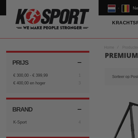
Ne
-
KRACHTS
Home
Producte
PREMIUM
PRIJS
product
€ 300,00
-
€ 399,99
1
Sorteer op
Posi
producten
€ 400,00
en hoger
3
BRAND
producten
K-Sport
4