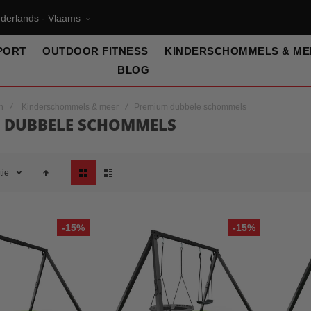
derlands - Vlaams
PORT
OUTDOOR FITNESS
KINDERSCHOMMELS & ME
BLOG
n
Kinderschommels & meer
Premium dubbele schommels
 DUBBELE SCHOMMELS
Tonen
tie
als
-15%
-15%