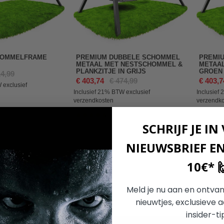
HOMMELFRAME
PREMIUM DUBBELE SCHOMMEL
PREMI
METAAL MET NESTSCHOMMEL &
METAA
PLANKZITJE IN GRIJS
GROEN 
14,99
€ 403,74
€ 474,99
€ 403,7
 exclusief
Inclusief 21%
BTW exclusief
Inclusief
verzendkosten
verzendk
Waardering:
93%
SCHRIJF JE IN
NIEUWSBRIEF E
10€* 
Meld je nu aan en ontvan
nieuwtjes, exclusieve 
insider-ti