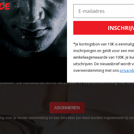
ANMELDEN VOOR NIEUWSBRI
INSCHRIJ
onneer je nu op onze nieuwsbrief en ontvang een
€10 voucher
*Je kortingsbon van 10€ is eenmali
inschrijvingen en geldt voor een mi
winkelwagenwaarde van 100€. Je ku
uitschrijven. De nieuwsbrief wordt 
overeenstemming met ons
privacyb
elmatig per e mail op de hoogte worden gehouden van interessante aan
t uw producten. Ik kan deze toestemming voor het gebruik van mijn e-m
trekken. De nieuwsbrief wordt verzonden in overeenstemming met on
ABONNEREN
ldig voor je eerste aanmelding en kan één keer per klant worden ingewisseld bij 