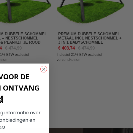
UM DUBBELE SCHOMMEL
PREMIUM DUBBELE SCHOMMEL
L – NESTSCHOMMEL
METAAL INCL NESTSCHOMMEL +
& PLANKZITJE ROOD
3 IN 1 BABYSCHOMMEL
4
€ 474,99
€ 403,74
€ 474,99
 21%
BTW exclusief
Inclusief 21%
BTW exclusief
osten
verzendkosten
 VOOR DE
N ONTVANG

g informatie over
aanbiedingen en
ps!