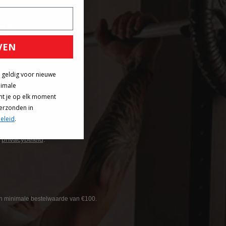
EF
VEN
**
g geldig voor nieuwe
nimale
nt je op elk moment
verzonden in
eleid
.
biedingen met
ailadres op
s
privacybeleid
.
een minimale bestelwaarde van €100.