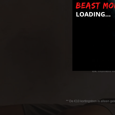
A
Ab
Ik wil reg
betrekking to
elk moment in
** De €10 kortingsbon is alleen ge