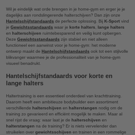
Wil je eindelijk wat orde brengen in je home-gym en erger je je
dagelijks aan rondslingerende halterschijven? Dan zijn onze
Hantelschijfstandaards
de perfecte oplossing. Bij
K-Sport
vind
je
Gewichtsstandaards
waar je
korte halters
,
lange halters
en
halterschijven
ruimtebesparend en veilig kunt opbergen.
Deze
Gewichtsstandaards
zijn stabiel en niet alleen
functioneel een aanwinst voor je home-gym: het moderne
ontwerp maakt de
Hantelschijfstandaards
ook tot een stijlvolle
blikvanger waarmee je de professionaliteit van je home-gym
visueel benadrukt.
Hantelschijfstandaards voor korte en
lange halters
Haltertraining is een essentieel onderdeel van krachttraining.
Daarom heeft een ambitieuze bodybuilder een assortiment
verschillende
halterschijven
en
halterstangen
nodig om de
training zo gevarieerd en efficiënt mogelijk te maken. Maar al
snel rijst de vraag: waar laat je de
halterschijven
en
halterstangen
na de training? Er is niets vervelender dan
struikelen over
gewichtsschijven
en trainen in een rommelige