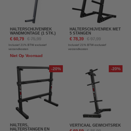
HALTERSCHIJVENREK
HALTERSCHIJVENREK MET
WANDMONTAGE (1 STK.)
5 STANGEN
€ 60,79
€ 75,99
€ 78,39
€ 97,99
Inclusief 21%
BTW exclusief
Inclusief 21%
BTW exclusief
verzendkosten
verzendkosten
Niet Op Voorraad
-20%
-20%
HALTERS,
VERTICAAL GEWICHTSREK
HALTERSTANGEN EN
€ 69,59
€ 86,99