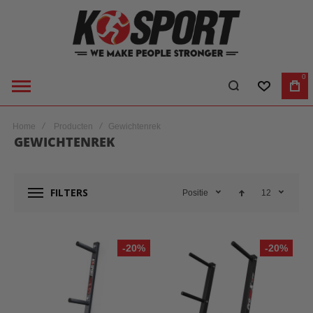
0
VERLANGL
WI
Home
Producten
Gewichtenrek
GEWICHTENREK
FILTERS
Positie
12
-20%
-20%