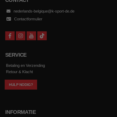
nederlands-belgique@k-sport-de.de
Contactformulier
f
i
y
t
a
n
o
i
c
s
u
k
e
t
t
t
b
a
u
o
SERVICE
o
g
b
k
o
r
e
k
a
Betaling en Verzending
m
Retour & Klacht
HULP NODIG?
INFORMATIE