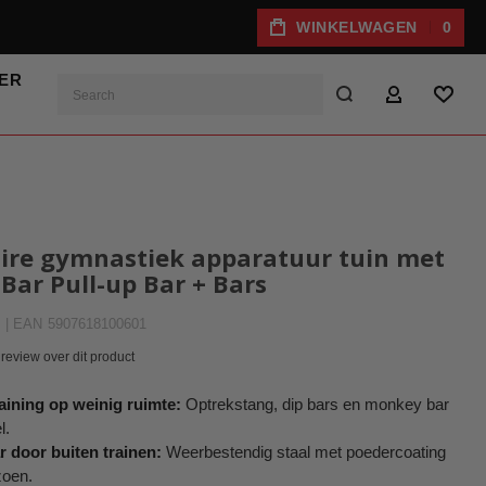
WINKELWAGEN
0
ER
Search
ACCOUNT
VERL
aire gymnastiek apparatuur tuin met
Bar Pull-up Bar + Bars
| EAN
5907618100601
 review over dit product
raining op weinig ruimte:
Optrekstang, dip bars en monkey bar
l.
ar door buiten trainen:
Weerbestendig staal met poedercoating
zoen.