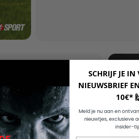
SCHRIJF JE IN
NIEUWSBRIEF E
10€* 
Meld je nu aan en ontvan
ies
nieuwtjes, exclusieve 
insider-ti
door trainingsapparaat richt je je eigen street
ar een hoger niveau. Versterk gericht