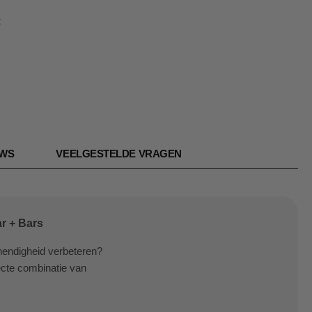
t
EWS
VEELGESTELDE VRAGEN
r + Bars
ehendigheid verbeteren?
ecte combinatie van