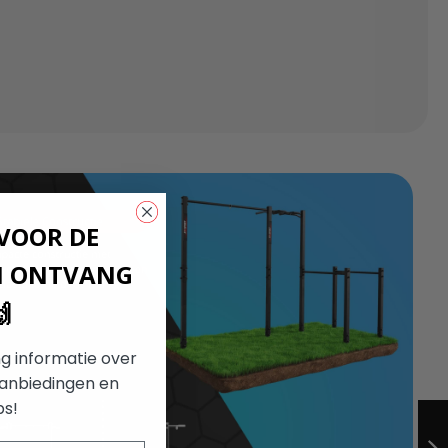
 VOOR DE
N ONTVANG

g informatie over
aanbiedingen en
ps!
PULL-UP BAR +
DIPS BAR VOOR
WANDMONTAGE