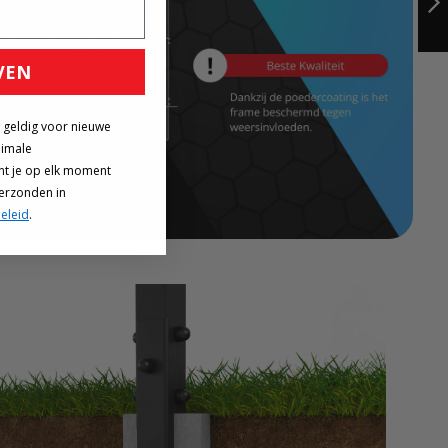
2IN1
VOLGENDE
VEN
g geldig voor nieuwe
nimale
nt je op elk moment
verzonden in
eleid
.