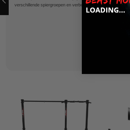
2IN1
verschillende spiergroepen en verbeter je kracht- en uithou
VORIGE