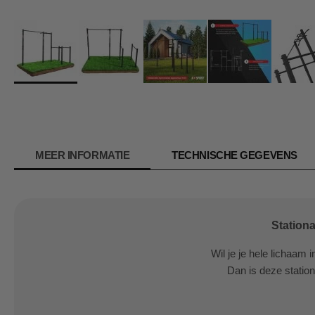
Ga
naar
het
begin
van
MEER INFORMATIE
TECHNISCHE GEGEVENS
de
afbeeldingen-
gallerij
Station
Wil je je hele lichaam
Dan is deze statio