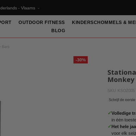
derlands - Vlaams
PORT
OUTDOOR FITNESS
KINDERSCHOMMELS & ME
BLOG
+ Bars
-30%
Station
Monkey 
SKU
KSOZ005
Schrijf de eerste
✓
Volledige t
in één toeste
✓
Het hele ja
voor elk sei