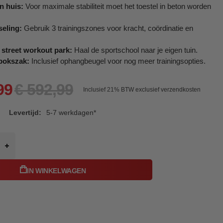
en huis:
Voor maximale stabiliteit moet het toestel in beton worden
seling:
Gebruik 3 trainingszones voor kracht, coördinatie en
street workout park:
Haal de sportschool naar je eigen tuin.
 bokszak:
Inclusief ophangbeugel voor nog meer trainingsopties.
99
€ 592,99
Inclusief 21%
BTW exclusief verzendkosten
Levertijd:
5-7 werkdagen*
IN WINKELWAGEN