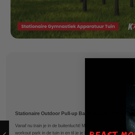
Stationaire Outdoor Pull-up Bar met Veel Extra Funct
OPTREKSTANG +
Vanaf nu train je in de buitenlucht! Met dit multifunctionele out
REKSTANG VOOR
workout park in de tuin in en til je je bodybuilding training na
WANDMONTAGE