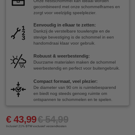
Onze nestschommel kan ideaal worden
gecombineerd met onze schommelframes en
zorgt voor veelzijdig speelplezier.
Eenvoudig in elkaar te zetten:
Dankzij de verstelbare touwlengte en de
stevige bevestiging is de schommel in een
handomdraai klaar voor gebruik.
Robuust & weerbestendig:
Duurzame materialen maken de schommel
weerbestendig en perfect voor buitengebruik.
Compact formaat, veel plezier:
De diameter van 90 cm is ruimtebesparend
en biedt nog steeds genoeg ruimte om
ontspannen te schommelen en te spelen.
€ 43,99
€ 54,99
Inclusief 21%
BTW exclusief verzendkosten