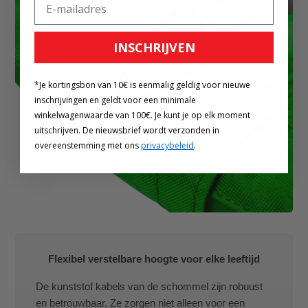
INSCHRIJVEN
*Je kortingsbon van 10€ is eenmalig geldig voor nieuwe
inschrijvingen en geldt voor een minimale
winkelwagenwaarde van 100€. Je kunt je op elk moment
uitschrijven. De nieuwsbrief wordt verzonden in
overeenstemming met ons
privacybeleid
.
Flexibel verstelbare hoogte voor elke leeftijd
De kunststof kabels van de schommel zijn robuust
en betrouwbaar. Ze zorgen niet alleen voor een