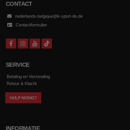
CONTACT
nederlands-belgique@k-sport-de.de
Contactformulier
f
i
y
t
a
n
o
i
c
s
u
k
e
t
t
t
b
a
u
o
SERVICE
o
g
b
k
o
r
e
k
a
Betaling en Verzending
m
Retour & Klacht
HULP NODIG?
INFORMATIE