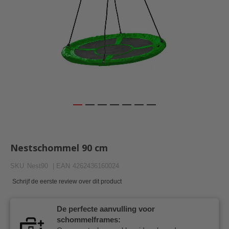
Ga
naar
het
Nestschommel 90 cm
begin
van
SKU
Nest90
| EAN
4262436160024
de
afbeeldingen-
Schrijf de eerste review over dit product
gallerij
De perfecte aanvulling voor
schommelframes: