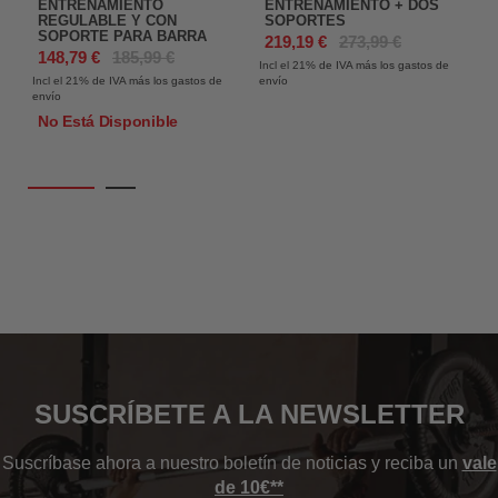
ENTRENAMIENTO
ENTRENAMIENTO + DOS
REGULABLE Y CON
SOPORTES
SOPORTE PARA BARRA
219,19 €
273,99 €
In
148,79 €
185,99 €
Incl el 21%
de IVA más los gastos de
en
Incl el 21%
de IVA más los gastos de
envío
envío
No Está Disponible
SUSCRÍBETE A LA NEWSLETTER
Suscríbase ahora a nuestro boletín de noticias y reciba un
vale
de 10€**