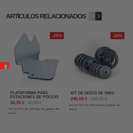
ARTÍCULOS RELACIONADOS
‹
›
-20%
-20%
PLATAFORMA PARA
KIT DE DISCO DE 50KG
ESTACIONES DE POLEAS
245,59 €
306,99 €
34,39 €
42,99 €
Incl el 21%
de IVA más los gastos de
In
Incl el 21%
de IVA más los gastos de
envío
en
envío