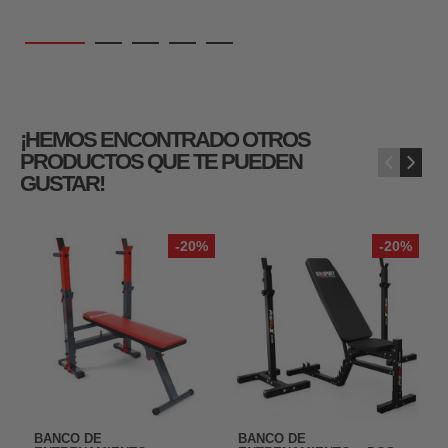
¡HEMOS ENCONTRADO OTROS
PRODUCTOS QUE TE PUEDEN
‹
›
GUSTAR!
-20%
-20%
BANCO DE
BANCO DE