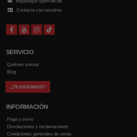
espana@k-sport-de.de
Contacta con nosotros
f
y
i
t
a
o
n
i
c
u
s
k
e
t
t
t
b
u
a
o
SERVICIO
o
b
g
k
o
e
r
k
a
Quiénes somos
m
Blog
¿TE AYUDAMOS?
INFORMACIÓN
Pago y envío
Devoluciones y reclamaciones
Condiciones generales de venta