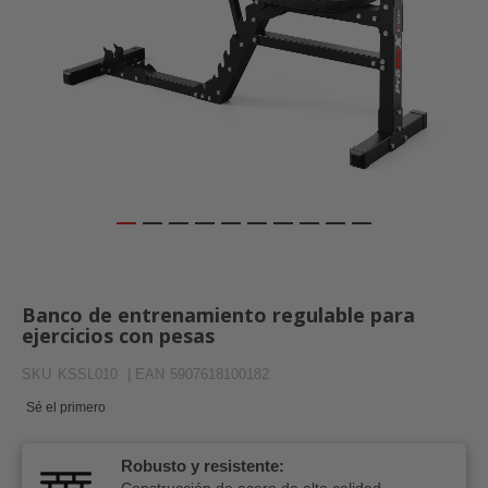
Saltar
al
comienzo
Banco de entrenamiento regulable para
de
ejercicios con pesas
la
galería
SKU
KSSL010
| EAN
5907618100182
de
imágenes
Sé el primero
Robusto y resistente:
Construcción de acero de alta calidad -