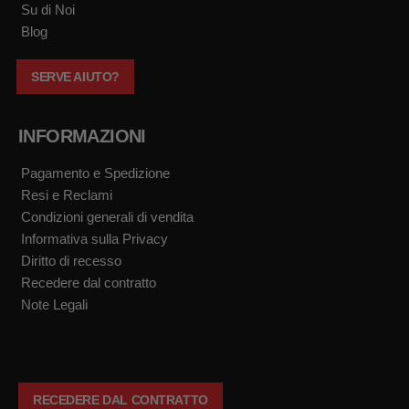
k
a
Su di Noi
m
Blog
SERVE AIUTO?
INFORMAZIONI
Pagamento e Spedizione
Resi e Reclami
Condizioni generali di vendita
Informativa sulla Privacy
Diritto di recesso
Recedere dal contratto
Note Legali
RECEDERE DAL CONTRATTO