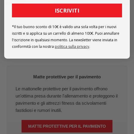
ISCRIVITI
*Il tuo buono sconto di 10€ è valido una sola volta per i nuovi
iscritti e si applica su un carrello di almeno 100€. Puoi annullare
ACCESSORI COMPATIBILI
l'iscrizione in qualsiasi momento. La newsletter viene inviata in
(non inclusi nella fornitura)
conformità con la nostra
politica sulla privacy
.
Matte protettive per il pavimento
Le mattonelle protettive per il pavimento offrono
un'ottima presa durante l'allenamento e proteggono il
pavimento e gli attrezzi fitness da scivolamenti
fastidiosi e rumori inutili.
MATTE PROTETTIVE PER IL PAVIMENTO