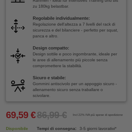
Rahmen - ideal für intensives Training und bis
zu 180kg belastbar.
Regolabile individualmente:
Regolazione dell'altezza a 7 livelli del rack di
sicurezza e del bilanciere - perfetto per squat,
panca e altro.
Design compatto:
Design sottile e poco ingombrante, ideale per
le aree di allenamento più piccole senza
compromettere la stabilità.
Sicuro e stabile:
Gommini antiscivolo per un appoggio sicuro -
allenamento sicuro senza traballare o
scivolare.
69,59 €
86,99 €
Incl 22%
IVA più spese di spedizione
Disponibile
Tempi di consegna:
3-5 giorni lavorativi*