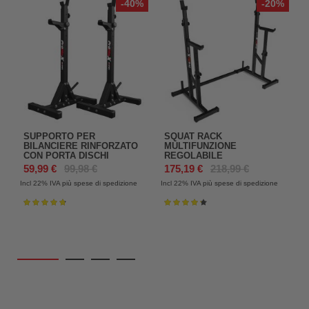
-40%
-20%
SUPPORTO PER
SQUAT RACK
BILANCIERE RINFORZATO
MULTIFUNZIONE
CON PORTA DISCHI
REGOLABILE
59,99 €
99,98 €
175,19 €
218,99 €
Incl 22%
IVA più spese di spedizione
Incl 22%
IVA più spese di spedizione
In
Valutazione:
Valutazione:
97%
87%