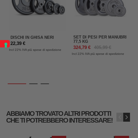
SET DI PESI PER MANUBRI
DISCHI IN GHISA NERI
77,5 KG
22,39 €
324,79 €
405,99 €
Incl 22%
IVA più spese di spedizione
Incl 22%
IVA più spese di spedizione
In
ABBIAMO TROVATO ALTRI PRODOTTI
‹
›
CHE TI POTREBBERO INTERESSARE!