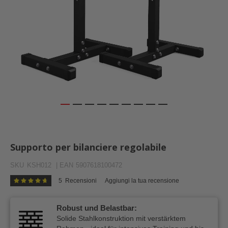
Vai
all'inizio
della
Supporto per bilanciere regolabile
galleria
di
SKU
KSH012
| EAN
5907618100472
immagini
5
Recensioni
Aggiungi la tua recensione
Valutazione:
96
100
% of
Robust und Belastbar:
Solide Stahlkonstruktion mit verstärktem