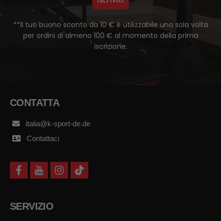
**Il tuo buono sconto da 10 € è utilizzabile una sola volta
per ordini di almeno 100 € al momento della prima
iscrizione.
CONTATTA
italia@k-sport-de.de
Contattaci
f
y
i
t
a
o
n
i
c
u
s
k
e
t
t
t
b
u
a
o
SERVIZIO
o
b
g
k
o
e
r