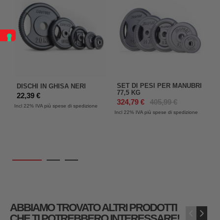
SET DI PESI PER MANUBRI
DISCHI IN GHISA NERI
77,5 KG
22,39 €
324,79 €
405,99 €
Incl 22%
IVA più spese di spedizione
Incl 22%
IVA più spese di spedizione
In
ABBIAMO TROVATO ALTRI PRODOTTI
‹
›
CHE TI POTREBBERO INTERESSARE!