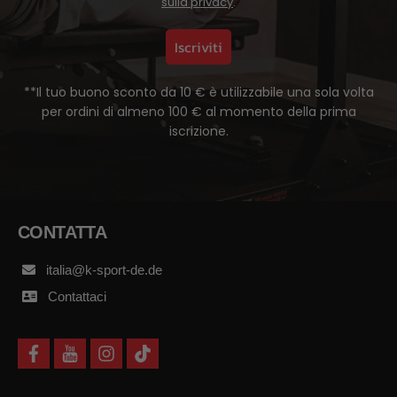
sulla privacy
.
Iscriviti
**Il tuo buono sconto da 10 € è utilizzabile una sola volta
per ordini di almeno 100 € al momento della prima
iscrizione.
CONTATTA
italia@k-sport-de.de
Contattaci
f
y
i
t
a
o
n
i
c
u
s
k
e
t
t
t