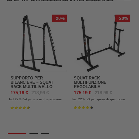
-20%
-20%
SUPPORTO PER
SQUAT RACK
BILANCIERE – SQUAT
MULTIFUNZIONE
RACK MULTILIVELLO
REGOLABILE
175,19 €
218,99 €
175,19 €
218,99 €
Incl 22%
IVA più spese di spedizione
Incl 22%
IVA più spese di spedizione
In
Valutazione:
Valutazione:
93%
87%