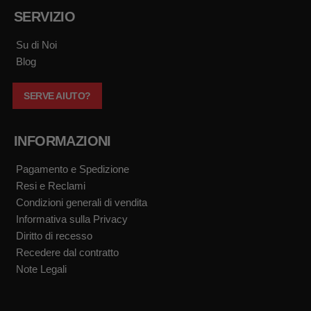
b
u
a
o
SERVIZIO
o
b
g
k
o
e
r
k
a
Su di Noi
m
Blog
SERVE AIUTO?
INFORMAZIONI
Pagamento e Spedizione
Resi e Reclami
Condizioni generali di vendita
Informativa sulla Privacy
Diritto di recesso
Recedere dal contratto
Note Legali