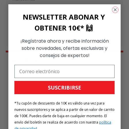
Febrero 04, 2026
Entrenamiento de piernas en casa: los 4 mejores
NEWSLETTER ABONAR Y
ejercicios para piernas fuertes
Enero 19, 2026
OBTENER 10€* 🙌
Entrenamiento en casa: las 7 trampas más comunes – y
cómo evitarlas de verdad
¡Regístrate ahora y recibe información
sobre novedades, ofertas exclusivas y
consejos de expertos!
ARCHIVO
Marzo 2026
Febrero 2026
SUSCRIBIRSE
Enero 2026
Diciembre 2025
Noviembre 2025
*Tu cupón de descuento de 10€ es válido una vez para
nuevos suscriptores y se aplica a partir de un valor de carrito
Octubre 2025
de 100€. Puedes darte de baja en cualquier momento. El
Septiembre 2025
envío del boletín se realiza de acuerdo con nuestra
política
Agosto 2025
de privacidad
.