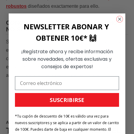
robustos
diseñados exactamente para ello.
CONCLUSIÓN: LOS HOMBROS ANCHOS
NEWSLETTER ABONAR Y
NO SON CASUALIDAD
OBTENER 10€* 🙌
Si entrenas las tres partes, trabajas con técnica limpia y
eres constante, la apariencia de tus hombros cambiará
¡Regístrate ahora y recibe información
sobre novedades, ofertas exclusivas y
con el tiempo de forma natural. Press pesado,
consejos de expertos!
elevaciones controladas y un poco de paciencia suelen
aportar más que cualquier programa complejo.
Descubre ahora el banco de pesas adecuado
SUSCRIBIRSE
*Tu cupón de descuento de 10€ es válido una vez para
ANTERIOR
nuevos suscriptores y se aplica a partir de un valor de carrito
TU PRIMERA DOMINADA: EL
de 100€. Puedes darte de baja en cualquier momento. El