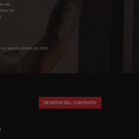
as de
ónico en
d
.
 en un pedido mínimo de 100€.
DESISTIR DEL CONTRATO
a