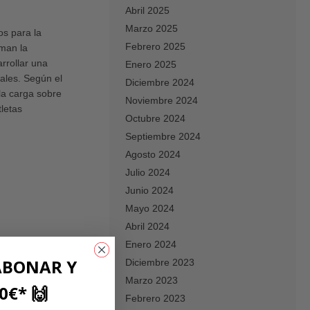
Abril 2025
Marzo 2025
os para la
Febrero 2025
aman la
arrollar una
Enero 2025
ales. Según el
Diciembre 2024
 la carga sobre
Noviembre 2024
letas
Octubre 2024
Septiembre 2024
Agosto 2024
Julio 2024
Junio 2024
Mayo 2024
Abril 2024
Enero 2024
ABONAR Y
Diciembre 2023
Marzo 2023
0€* 🙌
Febrero 2023