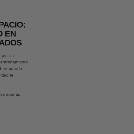
ACIO:
O EN
RADOS
por fin
l entrenamiento
st preparada.
lidad te
fice apenas