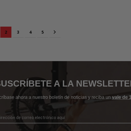
ina
Actualmente estás leyendo página
Página
Página
Página
Página
Siguiente
2
3
4
5
SUSCRÍBETE A LA NEWSLETTE
ríbase ahora a nuestro boletín de noticias y reciba un
vale de 