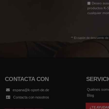
Deseo suscr
productos K-S
cualquier mom
** El cupón de descuento de 
CONTACTA CON
SERVIC
Quiénes som
espana@k-sport-de.de
Blog
Contacta con nosotros
¿TE AYUDA