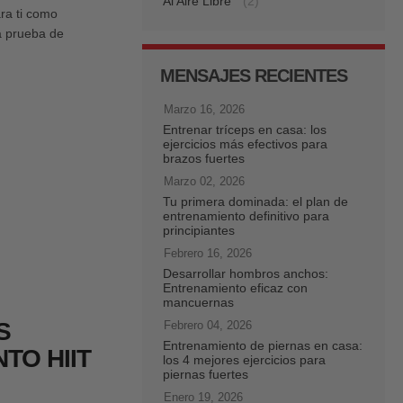
Al Aire Libre
(2)
ara ti como
a prueba de
MENSAJES RECIENTES
Marzo 16, 2026
Entrenar tríceps en casa: los
ejercicios más efectivos para
brazos fuertes
Marzo 02, 2026
Tu primera dominada: el plan de
entrenamiento definitivo para
principiantes
Febrero 16, 2026
Desarrollar hombros anchos:
Entrenamiento eficaz con
mancuernas
S
Febrero 04, 2026
Entrenamiento de piernas en casa:
TO HIIT
los 4 mejores ejercicios para
piernas fuertes
Enero 19, 2026