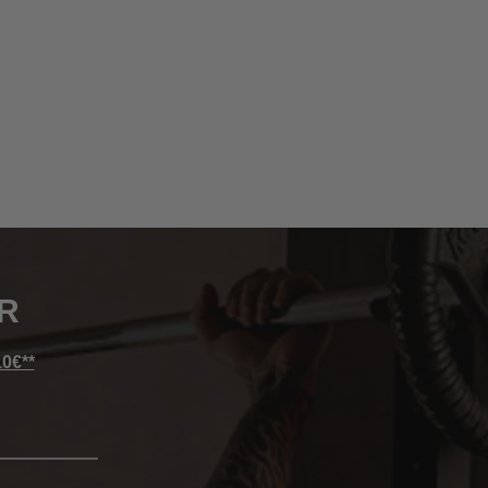
R
10€**