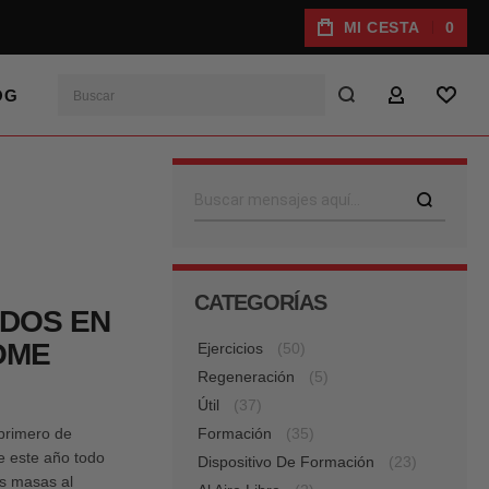
MI CESTA
0
Buscar
OG
MI CUENTA
LISTA
Buscar
CATEGORÍAS
DOS EN
OME
Ejercicios
(50)
Regeneración
(5)
Útil
(37)
primero de
Formación
(35)
e este año todo
Dispositivo De Formación
(23)
as masas al