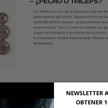
– ¿PECHO O TRÍCEPS?
Los fondos son uno de los ejercicios más efectiv
parte superior del cuerpo. Algunos incluso los ll
sentadilla del tren superior, ya que permiten des
enorme fuerza. Pero no todos los fondos son igu
ángulo de inclinación y la posición de los codos,
la musculatura cambia drásticamente. Muchos at
desperdician
NEWSLETTER 
Útil
OBTENER 1
¿NO TIENES GANAS DE