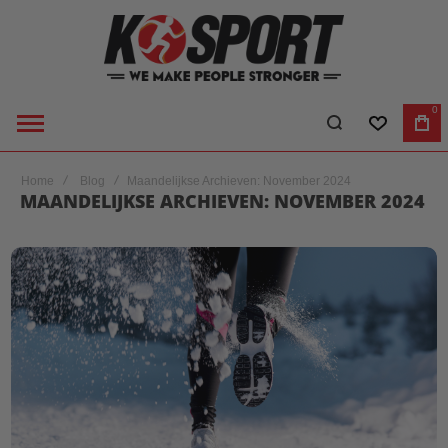
0
VERLANGL
WI
Home
Blog
Maandelijkse Archieven: November 2024
MAANDELIJKSE ARCHIEVEN: NOVEMBER 2024