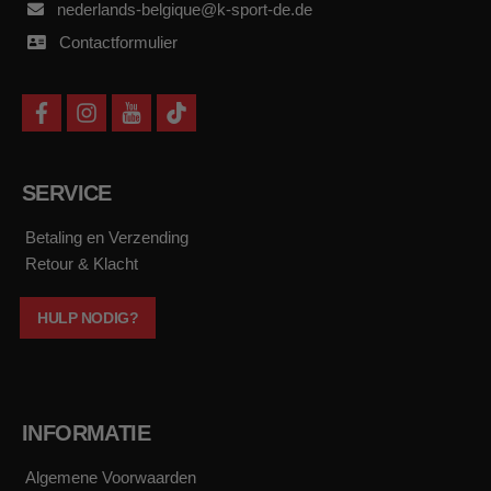
nederlands-belgique@k-sport-de.de
Contactformulier
f
i
y
t
a
n
o
i
c
s
u
k
e
t
t
t
b
a
u
o
SERVICE
o
g
b
k
o
r
e
k
a
Betaling en Verzending
m
Retour & Klacht
HULP NODIG?
INFORMATIE
Algemene Voorwaarden