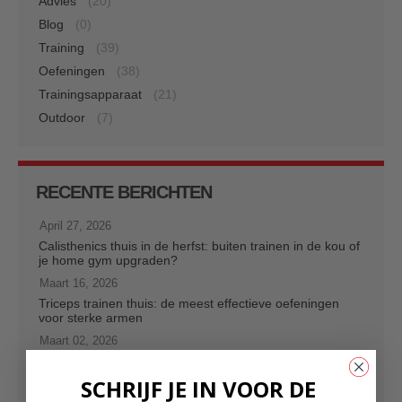
Advies
(20)
Blog
(0)
Training
(39)
Oefeningen
(38)
Trainingsapparaat
(21)
Outdoor
(7)
RECENTE BERICHTEN
April 27, 2026
Calisthenics thuis in de herfst: buiten trainen in de kou of
je home gym upgraden?
Maart 16, 2026
Triceps trainen thuis: de meest effectieve oefeningen
voor sterke armen
Maart 02, 2026
Je eerste pull-up: het ultieme trainingsplan voor
beginners
SCHRIJF JE IN VOOR DE
Februari 16, 2026