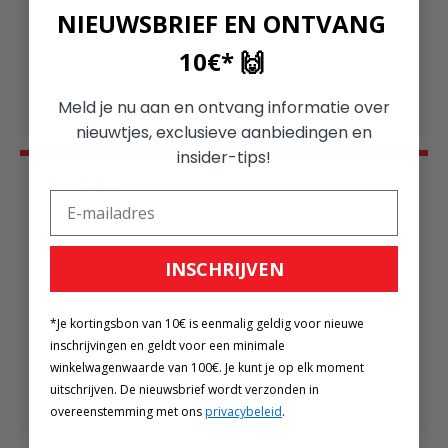
NIEUWSBRIEF EN ONTVANG
Brede schouders opbouwen: Effectieve training met
halters
10€* 🙌
Februari 04, 2026
Beentraining thuis: de 4 beste oefeningen voor sterke
benen
Meld je nu aan en ontvang informatie over
nieuwtjes, exclusieve aanbiedingen en
insider-tips!
ARCHIEF
April 2026
Maart 2026
INSCHRIJVEN
Februari 2026
Januari 2026
*Je kortingsbon van 10€ is eenmalig geldig voor nieuwe
December 2025
inschrijvingen en geldt voor een minimale
November 2025
winkelwagenwaarde van 100€. Je kunt je op elk moment
Oktober 2025
uitschrijven. De nieuwsbrief wordt verzonden in
September 2025
overeenstemming met ons
privacybeleid
.
Augustus 2025