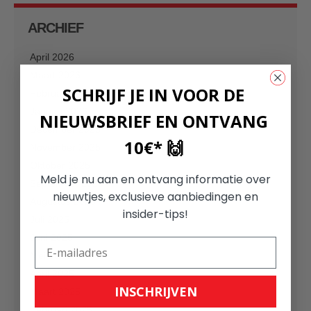
ARCHIEF
April 2026
Maart 2026
SCHRIJF JE IN VOOR DE
Februari 2026
Januari 2026
NIEUWSBRIEF EN ONTVANG
December 2025
10€* 🙌
November 2025
Oktober 2025
Meld je nu aan en ontvang informatie over
September 2025
nieuwtjes, exclusieve aanbiedingen en
Augustus 2025
insider-tips!
Juli 2025
Juni 2025
Mei 2025
April 2025
INSCHRIJVEN
Maart 2025
Februari 2025