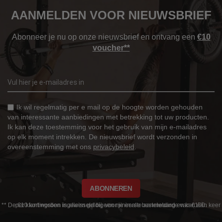
AANMELDEN VOOR NIEUWSBRIEF
Abonneer je nu op onze nieuwsbrief en ontvang een
€10
voucher**
Ik wil regelmatig per e mail op de hoogte worden gehouden
van interessante aanbiedingen met betrekking tot uw producten.
Ik kan deze toestemming voor het gebruik van mijn e-mailadres
op elk moment intrekken. De nieuwsbrief wordt verzonden in
overeenstemming met ons
privacybeleid
.
ABONNEREN
** De €10 kortingsbon is alleen geldig voor je eerste aanmelding en kan één keer per klant worden ingewisseld bij een minimale bestelwaarde van €100.