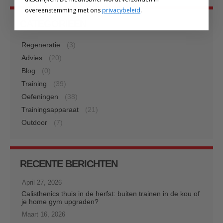
overeenstemming met ons
privacybeleid
.
CATEGORIEËN
Regeneratie
(3)
Advies
(20)
Blog
(0)
Training
(39)
Oefeningen
(38)
Trainingsapparaat
(21)
Outdoor
(7)
RECENTE BERICHTEN
April 27, 2026
Calisthenics thuis in de herfst: buiten trainen in de kou of
je home gym upgraden?
Maart 16, 2026