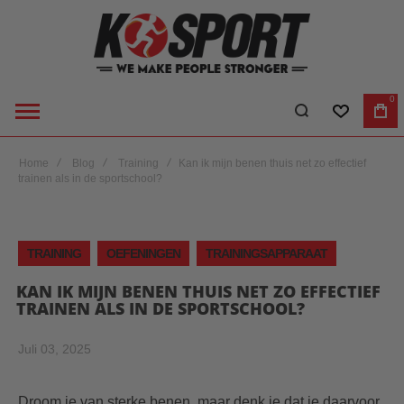
0
VERLANGL
WI
Home
Blog
Training
Kan ik mijn benen thuis net zo effectief
trainen als in de sportschool?
TRAINING
OEFENINGEN
TRAININGSAPPARAAT
KAN IK MIJN BENEN THUIS NET ZO EFFECTIEF
TRAINEN ALS IN DE SPORTSCHOOL?
Juli 03, 2025
Droom je van sterke benen, maar denk je dat je daarvoor