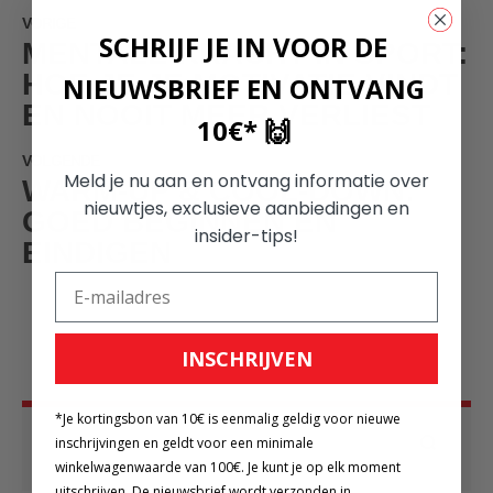
VORIGE
SCHRIJF JE IN VOOR DE
MENTALE KRACHT IN SPORT:
HOE JE JE MOTIVATIE VINDT
NIEUWSBRIEF EN ONTVANG
EN NOOIT MEER VERLIEST
10€* 🙌
VOLGENDE
Meld je nu aan en ontvang informatie over
WARM-UP & COOL-DOWN:
nieuwtjes, exclusieve aanbiedingen en
GOED BEGINNEN EN
insider-tips!
EINDIGEN
INSCHRIJVEN
*Je kortingsbon van 10€ is eenmalig geldig voor nieuwe
Search
inschrijvingen en geldt voor een minimale
winkelwagenwaarde van 100€. Je kunt je op elk moment
uitschrijven. De nieuwsbrief wordt verzonden in