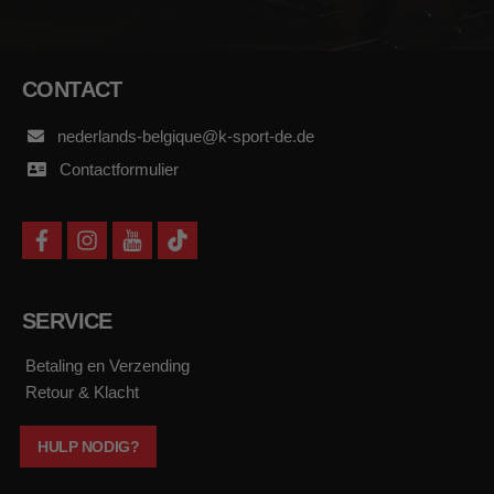
CONTACT
nederlands-belgique@k-sport-de.de
Contactformulier
f
i
y
t
a
n
o
i
c
s
u
k
e
t
t
t
b
a
u
o
SERVICE
o
g
b
k
o
r
e
k
a
Betaling en Verzending
m
Retour & Klacht
HULP NODIG?