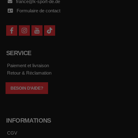
france@k-sport-de.de
Formulaire de contact
f
i
y
t
a
n
o
i
c
s
u
k
e
t
t
t
b
a
u
o
SERVICE
o
g
b
k
o
r
e
k
a
Paiement et livraison
m
Retour & Réclamation
BESOIN D'AIDE?
INFORMATIONS
CGV