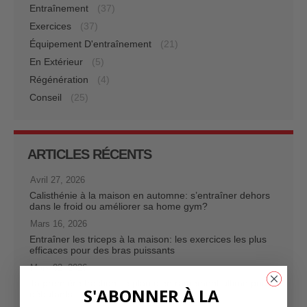
Entraînement
(37)
Exercices
(37)
Équipement D'entraînement
(21)
En Extérieur
(5)
Régénération
(4)
Conseil
(25)
ARTICLES RÉCENTS
Avril 27, 2026
Calisthénie à la maison en automne: s’entraîner dehors
dans le froid ou améliorer sa home gym?
Mars 16, 2026
Entraîner les triceps à la maison: les exercices les plus
efficaces pour des bras puissants
Mars 02, 2026
Ta première traction: le plan d’entraînement ultime pour
S'ABONNER À LA
débutants