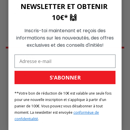
Février 16, 2026
NEWSLETTER ET OBTENIR
Développer des épaules larges: Entraînement efficace
avec haltères
10€* 🙌
Février 04, 2026
Entraînement des jambes à la maison: les 4 meilleurs
Inscris-toi maintenant et reçois des
exercices pour des jambes puissantes
informations sur les nouveautés, des offres
exclusives et des conseils d'initiés!
ARCHIVE
Avril 2026
S'ABONNER
Mars 2026
Février 2026
Janvier 2026
**Votre bon de réduction de 10€ est valable une seule fois
Décembre 2025
pour une nouvelle inscription et s'applique à partir d'un
panier de 100€. Vous pouvez vous désabonner à tout
Novembre 2025
moment. La newsletter est envoyée
conforméue de
Octobre 2025
confidentialité
.
Septembre 2025
Août 2025