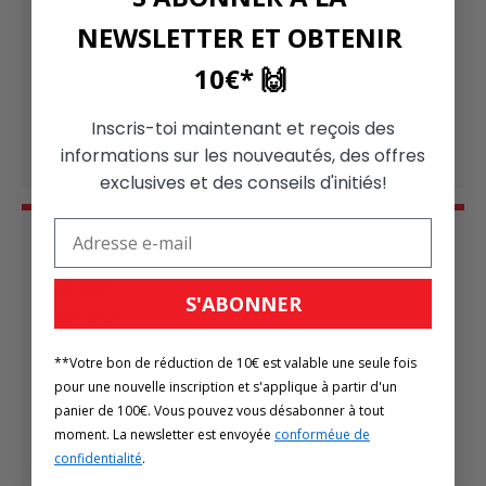
débutants
NEWSLETTER ET OBTENIR
Février 16, 2026
Développer des épaules larges: Entraînement efficace
10€* 🙌
avec haltères
Février 04, 2026
Inscris-toi maintenant et reçois des
Entraînement des jambes à la maison: les 4 meilleurs
exercices pour des jambes puissantes
informations sur les nouveautés, des offres
exclusives et des conseils d'initiés!
ARCHIVE
Avril 2026
S'ABONNER
Mars 2026
Février 2026
**Votre bon de réduction de 10€ est valable une seule fois
Janvier 2026
pour une nouvelle inscription et s'applique à partir d'un
Décembre 2025
panier de 100€. Vous pouvez vous désabonner à tout
Novembre 2025
moment. La newsletter est envoyée
conforméue de
Octobre 2025
confidentialité
.
Septembre 2025