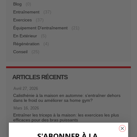
Blog
(0)
Entraînement
(37)
Exercices
(37)
Équipement D'entraînement
(21)
En Extérieur
(5)
Régénération
(4)
Conseil
(25)
ARTICLES RÉCENTS
Avril 27, 2026
Calisthénie à la maison en automne: s’entraîner dehors
dans le froid ou améliorer sa home gym?
Mars 16, 2026
Entraîner les triceps à la maison: les exercices les plus
efficaces pour des bras puissants
Mars 02, 2026
S'ABONNER À LA
Ta première traction: le plan d’entraînement ultime pour