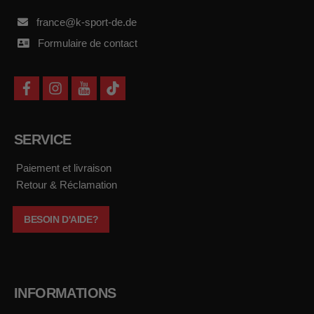
france@k-sport-de.de
Formulaire de contact
f
i
y
t
a
n
o
i
c
s
u
k
e
t
t
t
b
a
u
o
SERVICE
o
g
b
k
o
r
e
k
a
Paiement et livraison
m
Retour & Réclamation
BESOIN D'AIDE?
INFORMATIONS