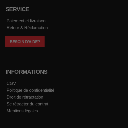
e
t
t
t
b
a
u
o
SERVICE
o
g
b
k
o
r
e
k
a
Paiement et livraison
m
Retour & Réclamation
BESOIN D'AIDE?
INFORMATIONS
CGV
Politique de confidentialité
Droit de rétractation
Se rétracter du contrat
Mentions légales