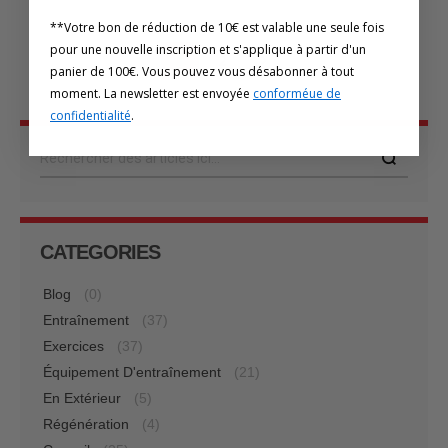
**Votre bon de réduction de 10€ est valable une seule fois
pour une nouvelle inscription et s'applique à partir d'un
Page
Vous lisez actuellement la page
Page
Page
Suivant
1
2
panier de 100€. Vous pouvez vous désabonner à tout
moment. La newsletter est envoyée
conforméue de
confidentialité
.
Rechercher
CATEGORIES
Blog
(0)
Entraînement
(37)
Exercices
(37)
Équipement D'entraînement
(21)
En Extérieur
(5)
Régénération
(4)