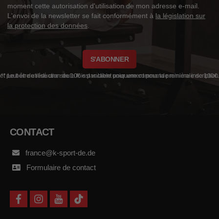
moment cette autorisation d'utilisation de mon adresse e-mail.
L'envoi de la newsletter se fait conformément à
la législation sur
la protection des données
.
S'ABONNER
** Le bon de réduction de 10€ est valable uniquement pour ta première inscription et peut être utilisé une seule fois par client pour une commande minimale de 100€.
CONTACT
france@k-sport-de.de
Formulaire de contact
f
i
y
t
a
n
o
i
c
s
u
k