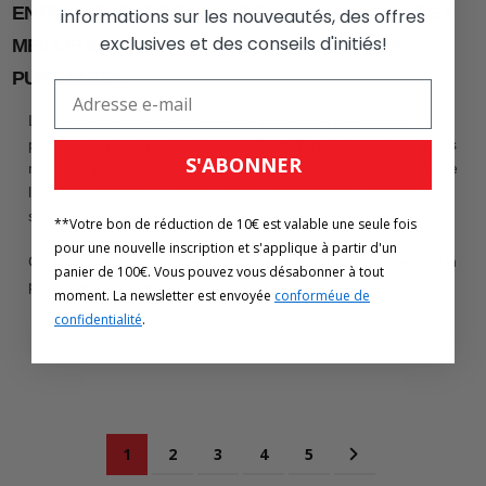
ENTRAÎNEMENT DES JAMBES À LA MAISON: LES 4
informations sur les nouveautés, des offres
exclusives et des conseils d'initiés!
MEILLEURS EXERCICES POUR DES JAMBES
PUISSANTES
L’entraînement des jambes est la partie que beaucoup
préfèrent éviter : pas de “pump” direct dans le miroir, mais des
S'ABONNER
muscles qui brûlent et des jambes lourdes comme du plomb le
lendemain. Il est donc compréhensible que la motivation soit
souvent au plus bas ici.
**Votre bon de réduction de 10€ est valable une seule fois
pour une nouvelle inscription et s'applique à partir d'un
C’est pourtant précisément là que se fait la différence entre un
panier de 100€. Vous pouvez vous désabonner à tout
physique moyen et un
moment. La newsletter est envoyée
conforméue de
confidentialité
.
Page
Vous lisez actuellement la page
Page
Page
Page
Page
Page
Suivant
1
2
3
4
5