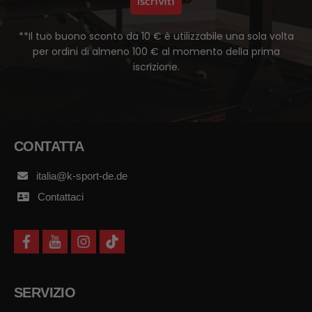
Iscriviti
**Il tuo buono sconto da 10 € è utilizzabile una sola volta
per ordini di almeno 100 € al momento della prima
iscrizione.
CONTATTA
italia@k-sport-de.de
Contattaci
f
y
i
t
a
o
n
i
c
u
s
k
e
t
t
t
b
u
a
o
SERVIZIO
o
b
g
k
o
e
r