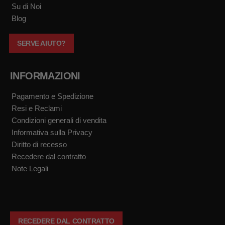
k
a
Su di Noi
m
Blog
SERVE AIUTO?
INFORMAZIONI
Pagamento e Spedizione
Resi e Reclami
Condizioni generali di vendita
Informativa sulla Privacy
Diritto di recesso
Recedere dal contratto
Note Legali
RECEDERE DAL CONTRATTO