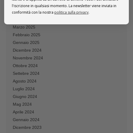
Giugno 2025
l'iscrizione in qualsiasi momento. La newsletter viene inviata in
Mag 2025
conformità con la nostra
politica sulla privacy
.
Aprile 2025
Marzo 2025
Febbraio 2025
Gennaio 2025
Dicembre 2024
Novembre 2024
Ottobre 2024
Settebre 2024
Agosto 2024
Luglio 2024
Giugno 2024
Mag 2024
Aprile 2024
Gennaio 2024
Dicembre 2023