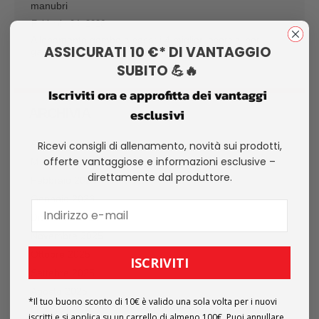
manubri
Febbraio 04, 2026
Allenamento gambe a casa: i 4 migliori esercizi per
ASSICURATI 10 €* DI VANTAGGIO
gambe forti
SUBITO 💪🔥
Iscriviti ora e approfitta dei vantaggi
esclusivi
ARCHIVIA
Aprile 2026
Ricevi consigli di allenamento, novità sui prodotti,
offerte vantaggiose e informazioni esclusive –
Marzo 2026
direttamente dal produttore.
Febbraio 2026
Gennaio 2026
Dicembre 2025
Novembre 2025
Ottobre 2025
ISCRIVITI
Settebre 2025
Agosto 2025
*Il tuo buono sconto di 10€ è valido una sola volta per i nuovi
Luglio 2025
iscritti e si applica su un carrello di almeno 100€. Puoi annullare