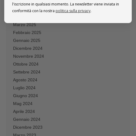
Giugno 2025
l'iscrizione in qualsiasi momento. La newsletter viene inviata in
Mag 2025
conformità con la nostra
politica sulla privacy
.
Aprile 2025
Marzo 2025
Febbraio 2025
Gennaio 2025
Dicembre 2024
Novembre 2024
Ottobre 2024
Settebre 2024
Agosto 2024
Luglio 2024
Giugno 2024
Mag 2024
Aprile 2024
Gennaio 2024
Dicembre 2023
Marzo 2023