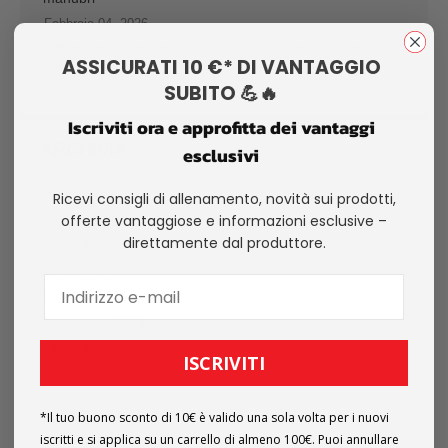
Febbraio 04, 2026
Allenamento gambe a casa: i 4 migliori esercizi per
gambe forti
ASSICURATI 10 €* DI VANTAGGIO
SUBITO 💪🔥
Iscriviti ora e approfitta dei vantaggi
ARCHIVIA
esclusivi
Aprile 2026
Ricevi consigli di allenamento, novità sui prodotti,
Marzo 2026
offerte vantaggiose e informazioni esclusive –
direttamente dal produttore.
Febbraio 2026
Gennaio 2026
Dicembre 2025
Novembre 2025
Ottobre 2025
ISCRIVITI
Settebre 2025
Agosto 2025
*Il tuo buono sconto di 10€ è valido una sola volta per i nuovi
Luglio 2025
iscritti e si applica su un carrello di almeno 100€. Puoi annullare