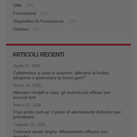
Utile
(38)
Formazione
(33)
Dispositivo Di Formazione
(23)
Outdoor
(2)
ARTICOLI RECENTI
Aprile 27, 2026
Calisthenics a casa in autunno: allenarsi al freddo
all’aperto o potenziare la home gym?
Marzo 16, 2026
Allenare i tricipiti a casa: gli esercizi più efficaci per
braccia forti
Marzo 02, 2026
Il tuo primo pull-up: il piano di allenamento definitivo per
principianti
Febbraio 16, 2026
Costruire spalle larghe: Allenamento efficace con
manubri