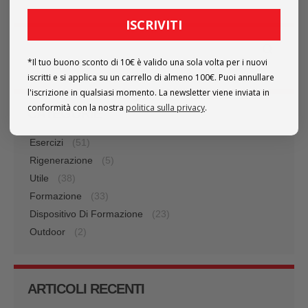
ISCRIVITI
Cerca
*Il tuo buono sconto di 10€ è valido una sola volta per i nuovi
iscritti e si applica su un carrello di almeno 100€. Puoi annullare
l'iscrizione in qualsiasi momento. La newsletter viene inviata in
conformità con la nostra
politica sulla privacy
.
CATEGORIE
Esercizi
(51)
Rigenerazione
(5)
Utile
(38)
Formazione
(33)
Dispositivo Di Formazione
(23)
Outdoor
(2)
ARTICOLI RECENTI