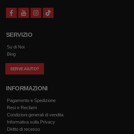
f
y
i
t
a
o
n
i
c
u
s
k
e
t
t
t
b
u
a
o
SERVIZIO
o
b
g
k
o
e
r
k
a
Su di Noi
m
Blog
SERVE AIUTO?
INFORMAZIONI
Pagamento e Spedizione
Resi e Reclami
Condizioni generali di vendita
Informativa sulla Privacy
Diritto di recesso