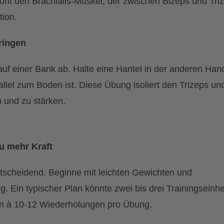
etont den Brachialis-Muskel, der zwischen Bizeps und Tri
tion.
ringen
auf einer Bank ab. Halte eine Hantel in der anderen Han
allel zum Boden ist. Diese Übung isoliert den Trizeps un
n und zu stärken.
zu mehr Kraft
entscheidend. Beginne mit leichten Gewichten und
g. Ein typischer Plan könnte zwei bis drei Trainingseinhe
en à 10-12 Wiederholungen pro Übung.