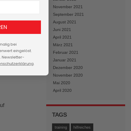
November 2021
September 2021
August 2021
REN
Juni 2021
April 2021
malig bei
März 2021
u
nwert eingelöst.
Februar 2021
ga,
 Newsletter-
Januar 2021
nschutzerklärung
.
Dezember 2020
November 2020
Mai 2020
April 2020
uf
TAGS
training
hilfreiches