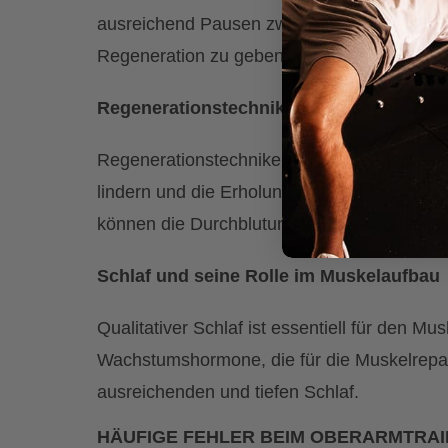
ausreichend Pausen zwischen den Trainingse
Regeneration zu geben.
Regenerationstechniken: Massagen, De
Regenerationstechniken wie Massagen, Foam
lindern und die Erholung zu beschleunigen.
können die Durchblutung fördern und die Re
Schlaf und seine Rolle im Muskelaufbau
Qualitativer Schlaf ist essentiell für den 
Wachstumshormone, die für die Muskelrepar
ausreichenden und tiefen Schlaf.
HÄUFIGE FEHLER BEIM OBERARMTRAI