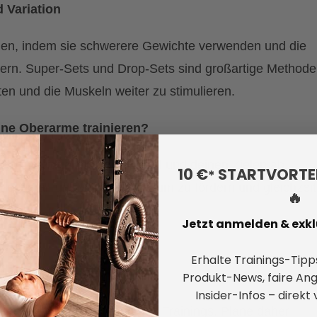
d Variation
öhen, indem sie schwerere Gewichte verwenden und die
ern. Super-Sets und Drop-Sets sind großartige Methode
en und die Muskeln weiter zu stimulieren.
eine Oberarme trainieren?
em individuellen Fitnesslevel und deinen Zielen ab.
10 €
STARTVORTEI
*
ist optimal, um Muskelwachstum zu fördern und gleichzeit
🔥
Jetzt anmelden & exklu
Erhalte Trainings-Tipps
Produkt-News, faire An
Insider-Infos – direkt
ase statt, nicht während des Trainings. Plane daher