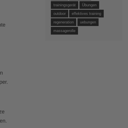
trainingsgerät
Übungen
outdoor
effektives training
regeneration
uebungen
hte
massagerolle
en
per.
ze
len.