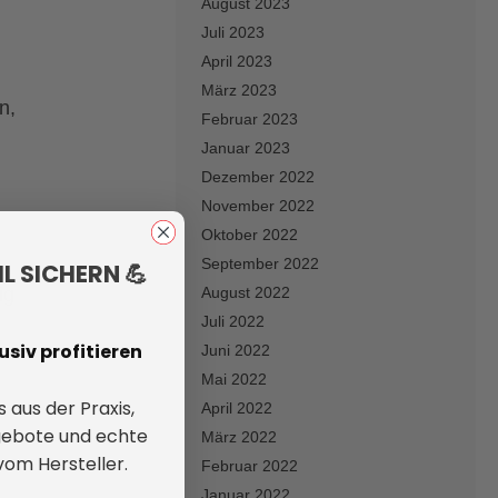
August 2023
Juli 2023
April 2023
März 2023
n,
Februar 2023
Januar 2023
Dezember 2022
November 2022
Oktober 2022
September 2022
L SICHERN 💪
ig
August 2022
Juli 2022
siv profitieren
Juni 2022
Mai 2022
 aus der Praxis,
April 2022
gebote und echte
März 2022
 vom Hersteller.
Februar 2022
Januar 2022