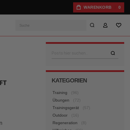
WARENKORB
0
Suche
MEIN KONTO
WUNS
Suche
KATEGORIEN
FT
Training
(96)
Übungen
(72)
Trainingsgerät
(57)
Outdoor
(16)
n
Regeneration
(8)