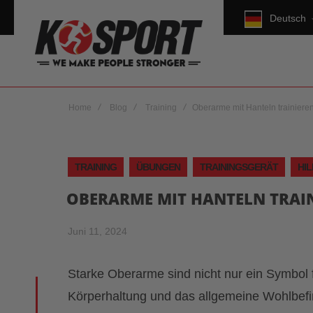
Deutsch
Home
Blog
Training
Oberarme mit Hanteln trainiere
TRAINING
ÜBUNGEN
TRAININGSGERÄT
HI
OBERARME MIT HANTELN TRAIN
Juni 11, 2024
Starke Oberarme sind nicht nur ein Symbol 
Körperhaltung und das allgemeine Wohlbefin