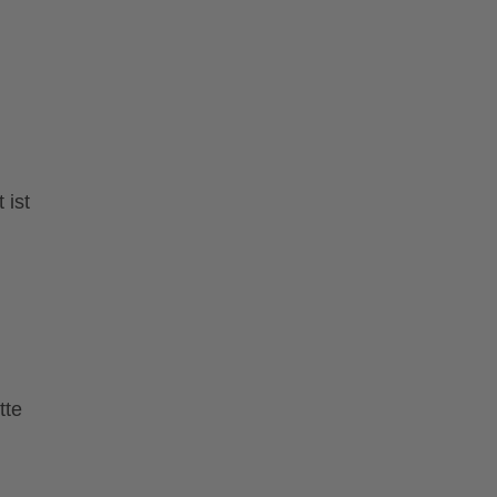
 ist
tte