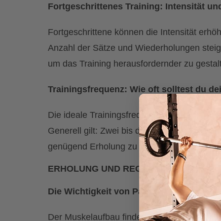
Fortgeschrittenes Training: Intensität un
Fortgeschrittene können die Intensität erh
Anzahl der Sätze und Wiederholungen steig
um das Training herausfordernder zu gestalt
Trainingsfrequenz: Wie oft solltest du d
Die ideale Trainingsfrequenz hängt von dein
Generell gilt: Zwei bis drei Mal pro Woche 
genügend Erholung zu gewährleisten.
ERHOLUNG UND REGENERATION
Die Wichtigkeit von Pausen
Der Muskelaufbau findet in der Erholungsph