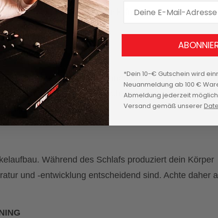
E-Mail Adresse
inheiten ein, um deinen Muskeln die nötige Zeit zur
ABONNIE
hnen und mehr
*Dein 10-€ Gutschein wird ein
 Rolling und Stretching können helfen, Muskelkater z
Neuanmeldung ab 100 € Ware
 Auch aktive Erholung, wie leichte Spaziergänge oder Yo
Abmeldung jederzeit möglich.
Versand gemäß unserer
Date
generation unterstützen.
Muskelaufbau. Während des Schlafs produziert dein Körper
atur und -entwicklung entscheidend sind. Achte daher a
NING