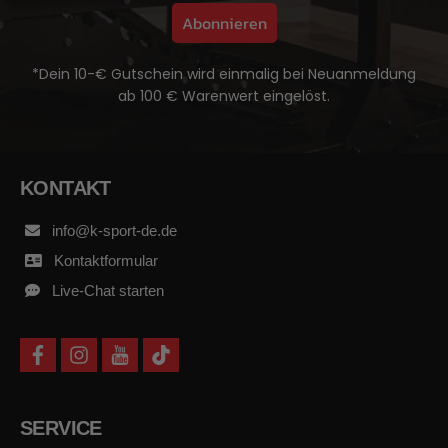
Abonnieren
*Dein 10-€ Gutschein wird einmalig bei Neuanmeldung
ab 100 € Warenwert eingelöst.
KONTAKT
info@k-sport-de.de
Kontaktformular
Live-Chat starten
f
i
y
t
a
n
o
i
c
s
u
k
e
t
t
t
b
a
u
o
SERVICE
o
g
b
k
o
r
e