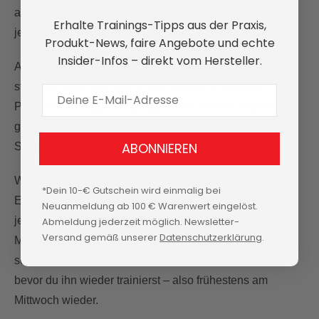
abrufen können, wenn du erholter bist. Versuche daher,
Erhalte Trainings-Tipps aus der Praxis,
jede Nacht mindestens 8 Stunden zu schlafen.
Produkt-News, faire Angebote und echte
Insider-Infos – direkt vom Hersteller.
Aber auch hier gilt: Lass dich von dieser Zahl nicht
stressen. Wenn es nicht immer klappt, ist das kein
E-Mail Adresse
Problem. Wichtig ist, dass du in den meisten Nächten
genug Schlaf bekommst und nicht dauerhaft unter
ABONNIEREN
Schlafmangel leidest.
Weiterhin zählt nicht nur der Wechsel zwischen Be- und
*Dein 10-€ Gutschein wird einmalig bei
Entlastung allgemein, sondern auch die Ruhezeit der
Neuanmeldung ab 100 € Warenwert eingelöst.
jeweils beanspruchten Muskelgruppe. Wenn du am
Abmeldung jederzeit möglich. Newsletter-
Versand gemäß unserer
Datenschutzerklärung
.
Montag beispielsweise deinen Rücken trainiert hast,
solltest du ihm mindestens einen Tag Pause gönnen,
bevor du ihn wieder trainierst – also frühestens am
Mittwoch wieder.