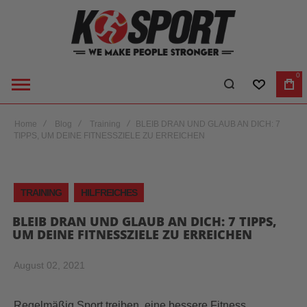
0
WUNSCHLI
WA
Home
Blog
Training
BLEIB DRAN UND GLAUB AN DICH: 7
TIPPS, UM DEINE FITNESSZIELE ZU ERREICHEN
TRAINING
HILFREICHES
BLEIB DRAN UND GLAUB AN DICH: 7 TIPPS,
UM DEINE FITNESSZIELE ZU ERREICHEN
August 02, 2021
Regelmäßig Sport treiben, eine bessere Fitness