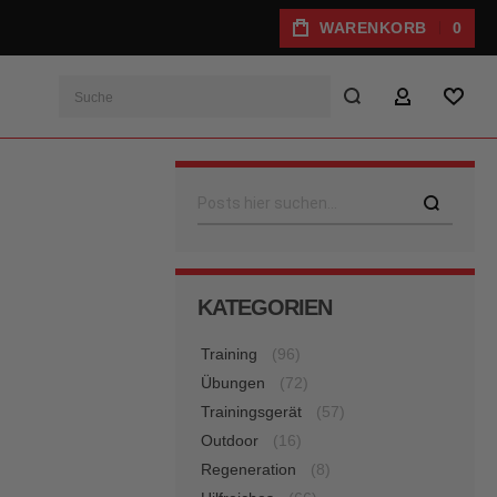
WARENKORB
0
Suche
MEIN KONTO
WUNS
Suche
KATEGORIEN
Training
(96)
Übungen
(72)
Trainingsgerät
(57)
Outdoor
(16)
Regeneration
(8)