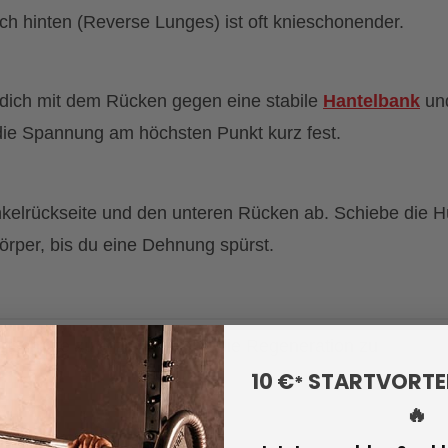
ach hinten (Reverse Lunges) ist oft knieschonender.
 dich mit dem Rücken gegen eine stabile
Hantelbank
un
 die Spannung am höchsten Punkt kurz fest.
nkelrückseite und den unteren Rücken ab. Schiebe die H
örper, bis du eine Dehnung spürst.
tschritte zu erzielen, ohne die Regeneration zu
10 €
STARTVORTEI
*
🔥
Einheit B