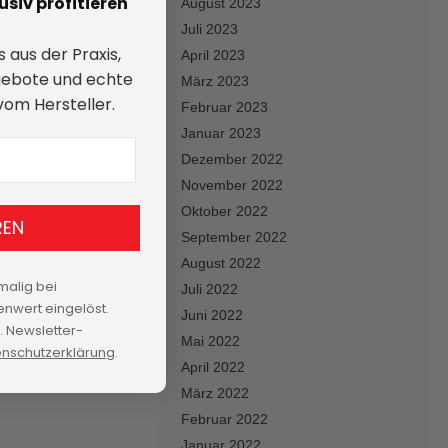
siv profitieren
August 2023
Juli 2023
 aus der Praxis,
April 2023
gebote und echte
März 2023
 vom Hersteller.
Februar 2023
Januar 2023
Dezember 2022
November 2022
Oktober 2022
REN
September 2022
August 2022
malig bei
Juli 2022
nwert eingelöst.
Juni 2022
 Newsletter-
Mai 2022
nschutzerklärung
.
April 2022
März 2022
Februar 2022
Januar 2022