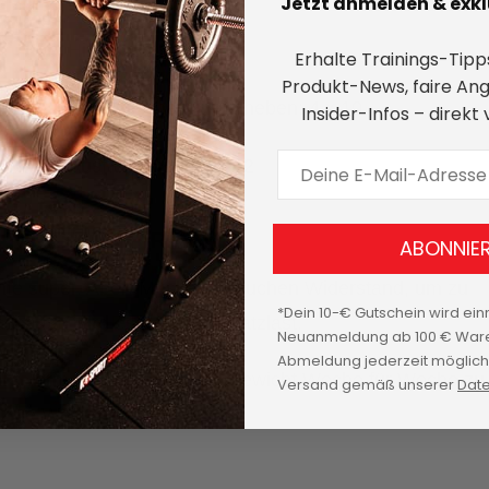
Jetzt anmelden & exklu
Hip Thrusts: 4 x 12
Erhalte Trainings-Tipps
Produkt-News, faire An
Rumänisches Kreuzheben: 4 x 10
Insider-Infos – direkt
E-Mail Adresse
Ausfallschritte: 3 x 12
NICHT MEHR REICHT
ABONNIE
hte super. Aber: Muskeln brauchen Widerstand, um zu
*Dein 10-€ Gutschein wird ein
affst, wird es Zeit für Zusatzlast.
Neuanmeldung ab 100 € Ware
Abmeldung jederzeit möglich.
use
ermöglicht es dir, das Gewicht Woche für Woche zu
Versand gemäß unserer
Date
nzige Weg zu echtem Erfolg.