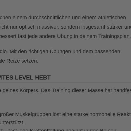
schen einem durchschnittlichen und einem athletischen
icht nur optisch massiver, sondern insgesamt stärker un
bessert fast jede andere Übung in deinem Trainingsplan.
udio. Mit den richtigen Übungen und dem passenden
e Reize setzen.
MTES LEVEL HEBT
 deines Körpers. Das Training dieser Masse hat handfe
großer Muskelgruppen löst eine starke hormonelle Reakt
nterstützt.
 – fast jede Kraftentfaltung beginnt in den Beinen.