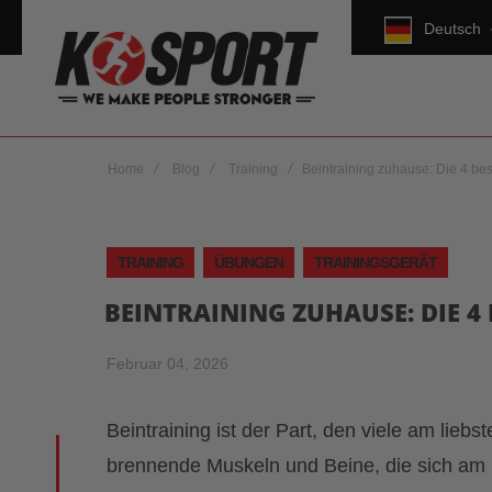
Deutsch
Home
Blog
Training
Beintraining zuhause: Die 4 be
TRAINING
ÜBUNGEN
TRAININGSGERÄT
BEINTRAINING ZUHAUSE: DIE 4
Februar 04, 2026
Beintraining ist der Part, den viele am lieb
brennende Muskeln und Beine, die sich am n