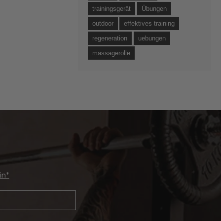
trainingsgerät
Übungen
outdoor
effektives training
regeneration
uebungen
massagerolle
in*