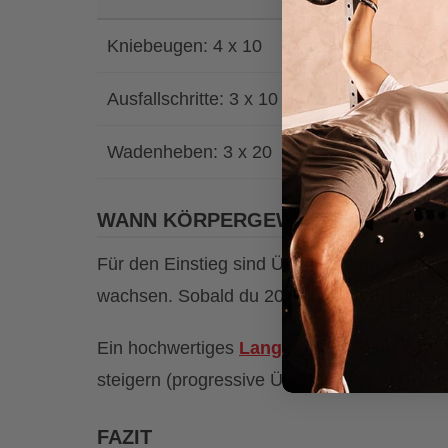
Kniebeugen: 4 x 10
Ausfallschritte: 3 x 10 (pro Bein)
Wadenheben: 3 x 20
WANN KÖRPERGEWICHTSTRAINING 
Für den Einstieg sind Übungen ohne Gewic
wachsen. Sobald du 20 Kniebeugen locker sch
Ein hochwertiges
Langhantel-Set für zuha
steigern (progressive Überlastung) – der ei
FAZIT